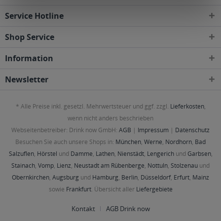
Service Hotline
Shop Service
Information
Newsletter
* Alle Preise inkl. gesetzl. Mehrwertsteuer und ggf. zzgl.
Lieferkosten
,
wenn nicht anders beschrieben
Webseitenbetreiber: Drink now GmbH:
AGB
|
Impressum
|
Datenschutz
Besuchen Sie auch unsere Shops in:
München
,
Werne
,
Nordhorn
,
Bad
Salzuflen
,
Hörstel
und
Damme
,
Lathen
,
Nienstädt
,
Lengerich
und
Garbsen
,
Stainach
,
Vomp
,
Lienz
,
Neustadt am Rübenberge
,
Nottuln
,
Stolzenau
und
Obernkirchen
,
Augsburg
und
Hamburg
,
Berlin
,
Düsseldorf
,
Erfurt
,
Mainz
sowie
Frankfurt
. Übersicht aller
Liefergebiete
Kontakt
AGB Drink now