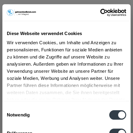
ab 101,01 € *
Inhalt:
10 Liter (10,10 € * / 1 Liter)
inkl. MwSt.
ggf. zzgl. Erschwerniszuschlag
Diese Webseite verwendet Cookies
Vorrätig
MEHRWEG
Wir verwenden Cookies, um Inhalte und Anzeigen zu
personalisieren, Funktionen für soziale Medien anbieten
+4,50 € Pfand
zu können und die Zugriffe auf unsere Website zu
analysieren. Außerdem geben wir Informationen zu Ihrer
In den
Warenkorb
Verwendung unserer Website an unsere Partner für
soziale Medien, Werbung und Analysen weiter. Unsere
Artikel-Nr.:
31049
Partner führen diese Informationen möglicherweise mit
Verfügbar in:
weiteren Daten zusammen, die Sie ihnen bereitgestellt
haben oder die sie im Rahmen Ihrer Nutzung der Dienste
Beschreibung
gesammelt haben.
Einwilligungsauswahl
mehr
Notwendig
Datenschutzbestimmungen
Zutaten und Allergene