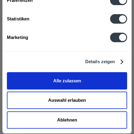
Präferenzen
Wasser, Apfelsaft (33%), Traubensaft (15%), Kirschsaft aus
Kirschsaftkonzentrat (7%),...
mehr
Statistiken
Hersteller
Oro Obstverwertung EG, D - 83101 Rohrdorf
mehr
Marketing
Nährwertangaben
Brennwert 30 kcal / 127 kJ Fett 0,1 g davon gesättigte
Details zeigen
Fettsäuren 0,1 g...
mehr
Ähnliche Artikel
Alle zulassen
Kunden haben sich ebenfalls angesehen
Auswahl erlauben
ORO Rote Fruchtschorle Apfel-Traube-Kirsch 20 x 0,5l
wird in den folgenden Regionen, Städten, Orten und
Postleitzahl-Gebieten geliefert
Ablehnen