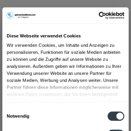
ab 29,89 € *
Inhalt:
7.92 Liter (3,77 € * / 1 Liter)
inkl. MwSt.
ggf. zzgl. Erschwerniszuschlag
Diese Webseite verwendet Cookies
Vorrätig
Wir verwenden Cookies, um Inhalte und Anzeigen zu
MEHRWEG
personalisieren, Funktionen für soziale Medien anbieten
+3,42 € Pfand
zu können und die Zugriffe auf unsere Website zu
analysieren. Außerdem geben wir Informationen zu Ihrer
In den
Warenkorb
Verwendung unserer Website an unsere Partner für
soziale Medien, Werbung und Analysen weiter. Unsere
Artikel-Nr.:
32777
Partner führen diese Informationen möglicherweise mit
Verfügbar in:
weiteren Daten zusammen, die Sie ihnen bereitgestellt
haben oder die sie im Rahmen Ihrer Nutzung der Dienste
gesammelt haben.
Beschreibung
Einwilligungsauswahl
Notwendig
mehr
Datenschutzbestimmungen