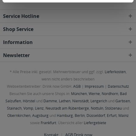
Service Hotline
Shop Service
Information
Newsletter
* Alle Preise inkl. gesetzl. Mehrwertsteuer und ggf. zzgl.
Lieferkosten
,
wenn nicht anders beschrieben
Webseitenbetreiber: Drink now GmbH:
AGB
|
Impressum
|
Datenschutz
Besuchen Sie auch unsere Shops in:
München
,
Werne
,
Nordhorn
,
Bad
Salzuflen
,
Hörstel
und
Damme
,
Lathen
,
Nienstädt
,
Lengerich
und
Garbsen
,
Stainach
,
Vomp
,
Lienz
,
Neustadt am Rübenberge
,
Nottuln
,
Stolzenau
und
Obernkirchen
,
Augsburg
und
Hamburg
,
Berlin
,
Düsseldorf
,
Erfurt
,
Mainz
sowie
Frankfurt
. Übersicht aller
Liefergebiete
Kontakt
AGB Drink now