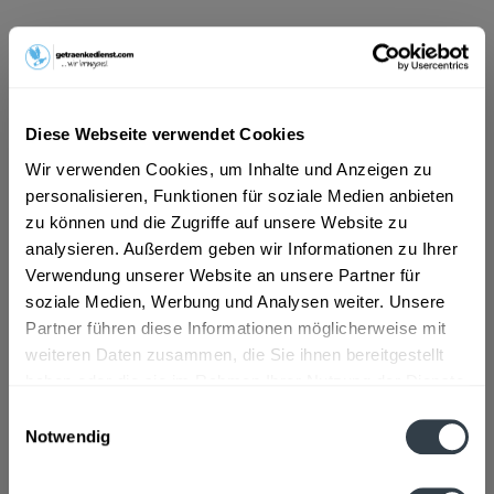
ab 34,39 € *
Inhalt:
2.4 Liter (14,33 € * / 1 Liter)
inkl. MwSt.
ggf. zzgl. Erschwerniszuschlag
Vorrätig
Diese Webseite verwendet Cookies
EINWEG
Wir verwenden Cookies, um Inhalte und Anzeigen zu
+3,00 € Pfand
personalisieren, Funktionen für soziale Medien anbieten
zu können und die Zugriffe auf unsere Website zu
In den
Warenkorb
analysieren. Außerdem geben wir Informationen zu Ihrer
Verwendung unserer Website an unsere Partner für
soziale Medien, Werbung und Analysen weiter. Unsere
Artikel-Nr.:
33217
Partner führen diese Informationen möglicherweise mit
Verfügbar in:
weiteren Daten zusammen, die Sie ihnen bereitgestellt
haben oder die sie im Rahmen Ihrer Nutzung der Dienste
Beschreibung
gesammelt haben.
Einwilligungsauswahl
mehr
Notwendig
Datenschutzbestimmungen
Zutaten und Allergene