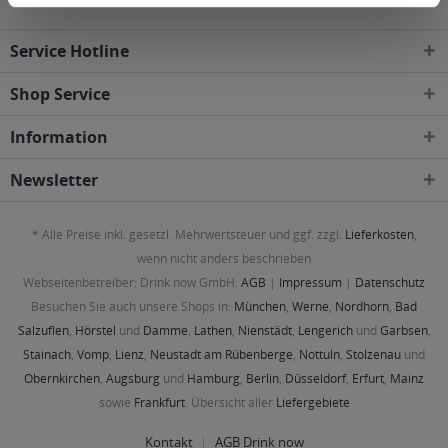
Service Hotline
Shop Service
Information
Newsletter
* Alle Preise inkl. gesetzl. Mehrwertsteuer und ggf. zzgl.
Lieferkosten
,
wenn nicht anders beschrieben
Webseitenbetreiber: Drink now GmbH:
AGB
|
Impressum
|
Datenschutz
Besuchen Sie auch unsere Shops in:
München
,
Werne
,
Nordhorn
,
Bad
Salzuflen
,
Hörstel
und
Damme
,
Lathen
,
Nienstädt
,
Lengerich
und
Garbsen
,
Stainach
,
Vomp
,
Lienz
,
Neustadt am Rübenberge
,
Nottuln
,
Stolzenau
und
Obernkirchen
,
Augsburg
und
Hamburg
,
Berlin
,
Düsseldorf
,
Erfurt
,
Mainz
sowie
Frankfurt
. Übersicht aller
Liefergebiete
Kontakt
AGB Drink now