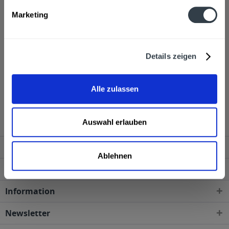
Alkoholgehalt
Marketing
37,5% vol
mehr
Ähnliche Artikel
Details zeigen
Kunden haben sich ebenfalls angesehen
Alle zulassen
Omiros Ouzo 0,7l wird in den folgenden Regionen,
Städten, Orten und Postleitzahl-Gebieten geliefert
Auswahl erlauben
Service Hotline
Ablehnen
Shop Service
Information
Newsletter