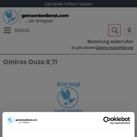
Getränke liefern lassen
Menü
Bestellung widerrufen
Es gilt unsere
Datenschutzerklärung
Omiros Ouzo 0,7l