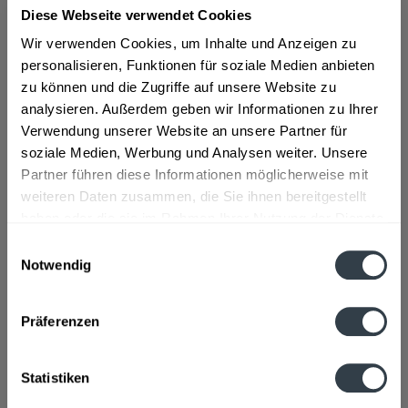
Diese Webseite verwendet Cookies
ab 10,19 € *
Wir verwenden Cookies, um Inhalte und Anzeigen zu
personalisieren, Funktionen für soziale Medien anbieten
Inhalt:
0.7 Liter (14,56 € * / 1 Liter)
zu können und die Zugriffe auf unsere Website zu
inkl. MwSt.
ggf. zzgl. Erschwerniszuschlag
Vorrätig
analysieren. Außerdem geben wir Informationen zu Ihrer
Verwendung unserer Website an unsere Partner für
soziale Medien, Werbung und Analysen weiter. Unsere
In den
Warenkorb
Partner führen diese Informationen möglicherweise mit
weiteren Daten zusammen, die Sie ihnen bereitgestellt
Artikel-Nr.:
30970
haben oder die sie im Rahmen Ihrer Nutzung der Dienste
Verfügbar in:
gesammelt haben.
Einwilligungsauswahl
Notwendig
Beschreibung
Datenschutzbestimmungen
mehr
Präferenzen
Hersteller
Pabst & Richarz, Sollingweg 41, Minden
mehr
Statistiken