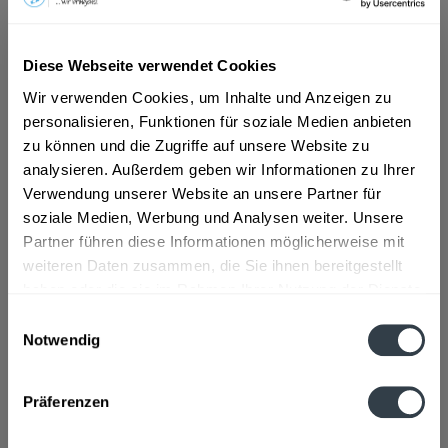
ab 18,69 € *
Diese Webseite verwendet Cookies
Inhalt:
6 Liter (3,12 € * / 1 Liter)
inkl. MwSt.
ggf. zzgl. Erschwerniszuschlag
Wir verwenden Cookies, um Inhalte und Anzeigen zu
Vorrätig
personalisieren, Funktionen für soziale Medien anbieten
zu können und die Zugriffe auf unsere Website zu
analysieren. Außerdem geben wir Informationen zu Ihrer
In den
Warenkorb
Verwendung unserer Website an unsere Partner für
soziale Medien, Werbung und Analysen weiter. Unsere
Artikel-Nr.:
31069
Partner führen diese Informationen möglicherweise mit
Verfügbar in:
weiteren Daten zusammen, die Sie ihnen bereitgestellt
haben oder die sie im Rahmen Ihrer Nutzung der Dienste
Beschreibung
gesammelt haben.
Einwilligungsauswahl
mehr
Notwendig
Datenschutzbestimmungen
Zutaten und Allergene
Präferenzen
Alkohol, Kräuter, Gewürze, Anis Fenchelsamen
mehr