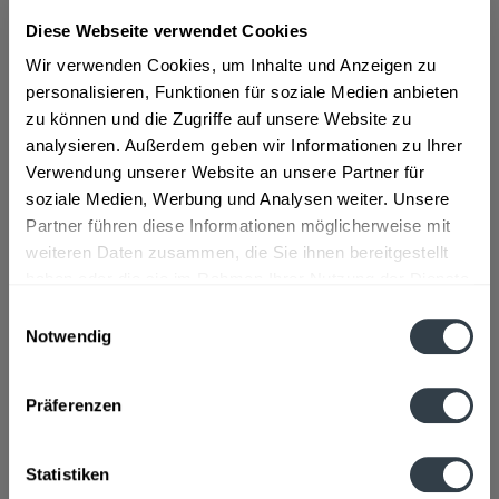
Diese Webseite verwendet Cookies
ab 31,09 € *
Wir verwenden Cookies, um Inhalte und Anzeigen zu
Inhalt:
4.2 Liter (7,40 € * / 1 Liter)
personalisieren, Funktionen für soziale Medien anbieten
inkl. MwSt.
ggf. zzgl. Erschwerniszuschlag
zu können und die Zugriffe auf unsere Website zu
Vorrätig
analysieren. Außerdem geben wir Informationen zu Ihrer
Verwendung unserer Website an unsere Partner für
In den
Warenkorb
soziale Medien, Werbung und Analysen weiter. Unsere
Partner führen diese Informationen möglicherweise mit
Artikel-Nr.:
31212
weiteren Daten zusammen, die Sie ihnen bereitgestellt
Verfügbar in:
haben oder die sie im Rahmen Ihrer Nutzung der Dienste
gesammelt haben.
Einwilligungsauswahl
Beschreibung
Notwendig
Datenschutzbestimmungen
mehr
Präferenzen
Hersteller
Pernod Ricard Deutschland GmbH, 50674 Köln
mehr
Statistiken