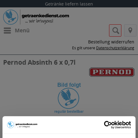
Getränke liefern lassen
Menü
Bestellung widerrufen
Es gilt unsere
Datenschutzerklärung
Pernod Absinth 6 x 0,7l