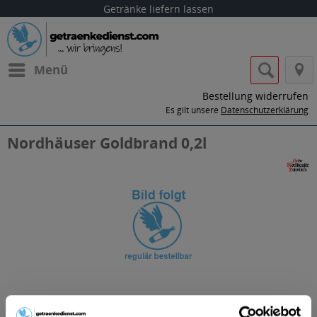
Getränke liefern lassen
Menü
Bestellung widerrufen
Es gilt unsere
Datenschutzerklärung
Nordhäuser Goldbrand 0,2l