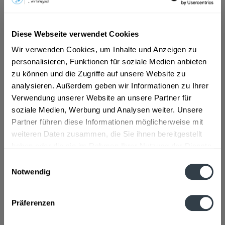
ab 2,29 € *
Diese Webseite verwendet Cookies
Inhalt:
0.2 Liter (11,45 € * / 1 Liter)
inkl. MwSt.
ggf. zzgl. Erschwerniszuschlag
Wir verwenden Cookies, um Inhalte und Anzeigen zu
Vorrätig
personalisieren, Funktionen für soziale Medien anbieten
zu können und die Zugriffe auf unsere Website zu
analysieren. Außerdem geben wir Informationen zu Ihrer
In den
Warenkorb
Verwendung unserer Website an unsere Partner für
soziale Medien, Werbung und Analysen weiter. Unsere
Artikel-Nr.:
30689
Partner führen diese Informationen möglicherweise mit
Verfügbar in:
weiteren Daten zusammen, die Sie ihnen bereitgestellt
haben oder die sie im Rahmen Ihrer Nutzung der Dienste
Beschreibung
gesammelt haben.
Einwilligungsauswahl
mehr
Notwendig
Datenschutzbestimmungen
Zutaten und Allergene
Präferenzen
Enthält SULFITE
mehr