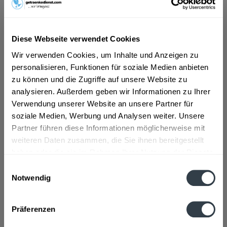
ab 43,49 € *
Diese Webseite verwendet Cookies
Inhalt:
4.5 Liter (9,66 € * / 1 Liter)
inkl. MwSt.
ggf. zzgl. Erschwerniszuschlag
Wir verwenden Cookies, um Inhalte und Anzeigen zu
Vorrätig
personalisieren, Funktionen für soziale Medien anbieten
zu können und die Zugriffe auf unsere Website zu
In den
Warenkorb
analysieren. Außerdem geben wir Informationen zu Ihrer
Verwendung unserer Website an unsere Partner für
Artikel-Nr.:
32619
soziale Medien, Werbung und Analysen weiter. Unsere
Verfügbar in:
Partner führen diese Informationen möglicherweise mit
weiteren Daten zusammen, die Sie ihnen bereitgestellt
Beschreibung
haben oder die sie im Rahmen Ihrer Nutzung der Dienste
gesammelt haben.
mehr
Einwilligungsauswahl
Notwendig
Datenschutzbestimmungen
Zutaten und Allergene
Enthält SULFITE
mehr
Präferenzen