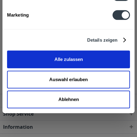
Alkoholgehalt
Marketing
40,0% vol
mehr
Ähnliche Artikel
Details zeigen
Kunden haben sich ebenfalls angesehen
Alle zulassen
Nordes Atlantic Galician Gin 0,7l wird in den
folgenden Regionen, Städten, Orten und Postleitzahl-
Gebieten geliefert
Auswahl erlauben
Ablehnen
Service Hotline
Shop Service
Information