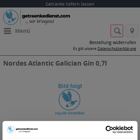
Getränke liefern lassen
Menü
Bestellung widerrufen
Es gilt unsere
Datenschutzerklärung
Nordes Atlantic Galician Gin 0,7l