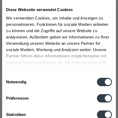
Diese Webseite verwendet Cookies
ab 35,99 € *
Wir verwenden Cookies, um Inhalte und Anzeigen zu
Inhalt:
0.7 Liter (51,41 € * / 1 Liter)
personalisieren, Funktionen für soziale Medien anbieten
inkl. MwSt.
ggf. zzgl. Erschwerniszuschlag
zu können und die Zugriffe auf unsere Website zu
Vorrätig
analysieren. Außerdem geben wir Informationen zu Ihrer
Verwendung unserer Website an unsere Partner für
In den
Warenkorb
soziale Medien, Werbung und Analysen weiter. Unsere
Partner führen diese Informationen möglicherweise mit
Artikel-Nr.:
30683
weiteren Daten zusammen, die Sie ihnen bereitgestellt
Verfügbar in:
haben oder die sie im Rahmen Ihrer Nutzung der Dienste
gesammelt haben.
Einwilligungsauswahl
Beschreibung
Notwendig
mehr
Datenschutzbestimmungen
Präferenzen
Hersteller
Bremer Spirituosen Contor GmbH, Gisela-Müller-Wolff-
Straße7, Bremen
mehr
Statistiken