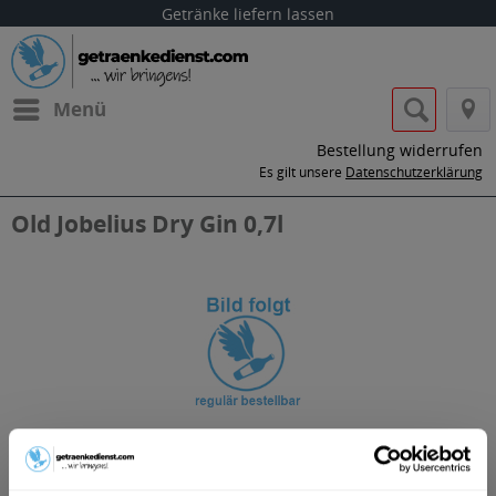
Getränke liefern lassen
Menü
Bestellung widerrufen
Es gilt unsere
Datenschutzerklärung
Old Jobelius Dry Gin 0,7l