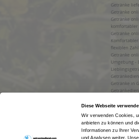
Getränke lief
Getränke onli
Getränke onli
komfortabler 
Getränke onli
Komfortabler 
flexiblen Zah
Getränke onl
Umgebung - 
Lieblingsget
Getränkediens
Getränke in G
Getränkedien
zuverlässige
und Umgebu
Diese Webseite verwende
Getränkeliefe
Wir verwenden Cookies, um
Liefergebiet
anbieten zu können und di
Lieferservice
Informationen zu Ihrer Ve
Wir liefern G
und Analysen weiter. Unse