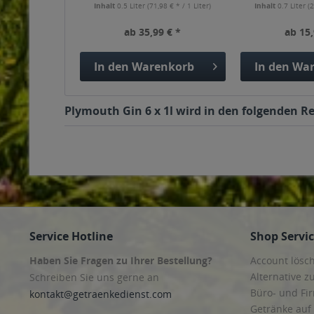
Inhalt
0.5 Liter
(71,98 € * / 1 Liter)
Inhalt
0.7 Liter
(2
ab 35,99 € *
ab 15,
In den
Warenkorb
In den
War
Plymouth Gin 6 x 1l wird in den folgenden Re
Service Hotline
Shop Servi
Haben Sie Fragen zu Ihrer Bestellung?
Account lösc
Alternative z
Schreiben Sie uns gerne an
Büro- und F
kontakt@getraenkedienst.com
Getränke auf