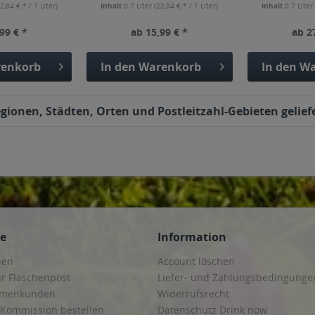
2,84 € * / 1 Liter)
Inhalt
0.7 Liter
(22,84 € * / 1 Liter)
Inhalt
0.7 Lite
99 € *
ab 15,99 € *
ab 2
enkorb
In den
Warenkorb
In den
Wa
gionen, Städten, Orten und Postleitzahl-Gebieten gelief
ce
Information
hen
Account löschen
ur Flaschenpost
Liefer- und Zahlungsbedingunge
irmenkunden
Widerrufsrecht
 Kommission bestellen
Datenschutz Drink now