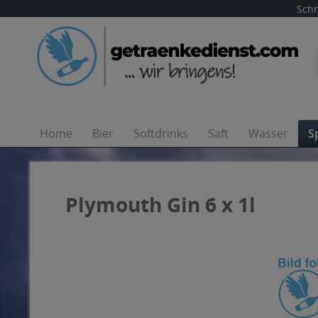
Schn
Home
Bier
Softdrinks
Saft
Wasser
S
Plymouth Gin 6 x 1l