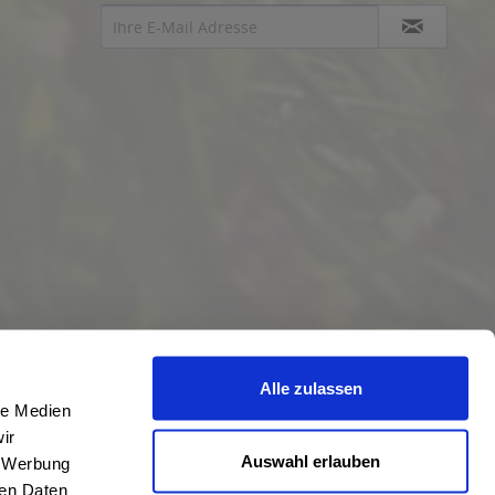
Alle zulassen
le Medien
ir
Auswahl erlauben
, Werbung
ren Daten