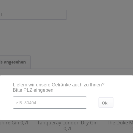
 l
ls angesehen
ire Gin 0,7l
Tanqueray London Dry Gin
The Duke M
0,7l