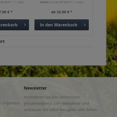
r
(39,99 € * / 1 Liter)
Inhalt
0.5 Liter
(67,98 € * / 1 Liter)
7,99 € *
ab 33,99 € *
renkorb
In den
Warenkorb
ert
Newsletter
Abonnieren Sie den kostenlosen
n allgemein
getraenkedienst.com-Newsletter und
verpassen Sie keine Neuigkeit oder Aktion.