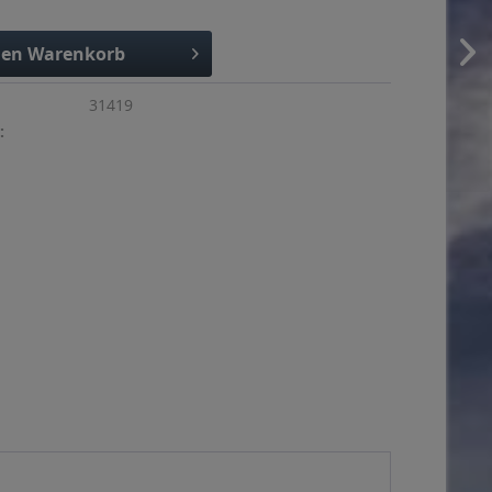
den
Warenkorb
31419
: