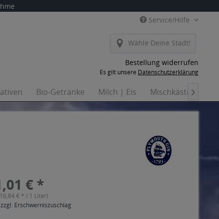
nahme
Service/Hilfe
Wähle Deine Stadt!
Bestellung widerrufen
Es gilt unsere
Datenschutzerklärung
nativen
Bio-Getränke
Milch | Eis
Mischkästen
Ha

,01 € *
(16,84 € * / 1 Liter)
 zzgl. Erschwerniszuschlag