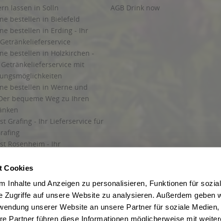
ern lassen in Solln
AGB Drink now
ne bestellen in Bielefeld
ne bestellen in Erding - Ihr
Getränkelieferservice
ne bestellen in Holzkirchen -
Getränkelieferservice mit
lungsmöglichkeiten
ine bestellen in Werne und
Der bequeme Weg zu Ihren
ränken
t Grafing - Ihr Lieferservice für
rafing
st Rosenheim - Ihr
r Getränkeservice in Rosenheim
ng
t Cookies
rung in Starnberg
 Inhalte und Anzeigen zu personalisieren, Funktionen für sozia
e Zugriffe auf unsere Website zu analysieren. Außerdem geben w
 für Getränke
rwendung unserer Website an unsere Partner für soziale Medien
etränke
re Partner führen diese Informationen möglicherweise mit weite