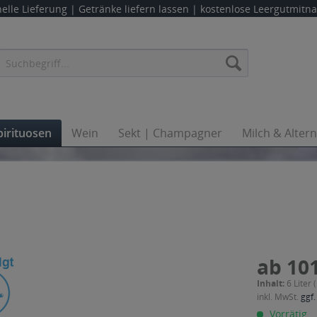
elle Lieferung |
Getränke liefern lassen
| kostenlose Leergutmit
pirituosen
Wein
Sekt | Champagner
Milch & Alter
ab 101
Inhalt:
6 Liter 
inkl. MwSt.
ggf.
Vorrätig