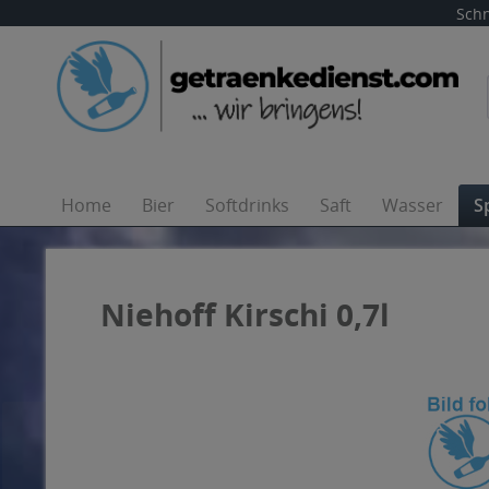
Schn
Home
Bier
Softdrinks
Saft
Wasser
S
Niehoff Kirschi 0,7l