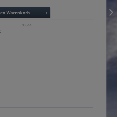
den
Warenkorb
30644
: