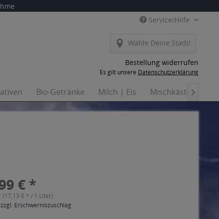
nahme
Service/Hilfe
Wähle Deine Stadt!
Bestellung widerrufen
Es gilt unsere
Datenschutzerklärung
nativen
Bio-Getränke
Milch | Eis
Mischkästen
Ha

99 € *
r (17,13 € * / 1 Liter)
 zzgl. Erschwerniszuschlag