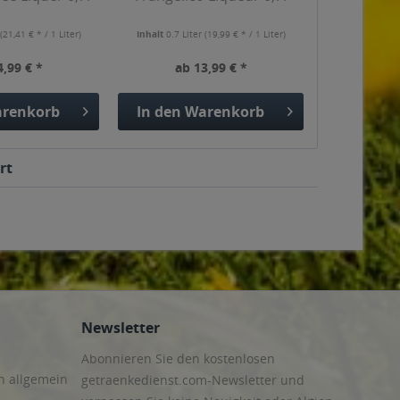
r
(21,41 € * / 1 Liter)
Inhalt
0.7 Liter
(19,99 € * / 1 Liter)
4,99 € *
ab 13,99 € *
renkorb
In den
Warenkorb
rt
Newsletter
Abonnieren Sie den kostenlosen
n allgemein
getraenkedienst.com-Newsletter und