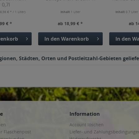
 0,7l
8,56 € * / 1 Liter)
Inhalt
1 Liter
Inhalt
0.7 Lite
99 € *
ab 18,99 € *
ab 1
enkorb
In den
Warenkorb
In den
Wa
egionen, Städten, Orten und Postleitzahl-Gebieten geliefe
ce
Information
hen
Account löschen
ur Flaschenpost
Liefer- und Zahlungsbedingunge
irmenkunden
Widerrufsrecht