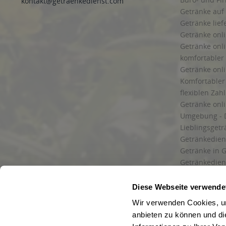
kontakt@getraenkedienst.com
Getränke auf
Getränke lief
Getränke onli
Getränke onli
komfortabler 
Getränke onli
Komfortabler 
flexiblen Zah
Getränke onl
Umgebung - 
Lieblingsget
Getränkediens
Getränke in G
Getränkedien
zuverlässige
und Umgebu
Diese Webseite verwende
Getränkeliefe
Wir verwenden Cookies, um
Liefergebiet
anbieten zu können und di
Lieferservice