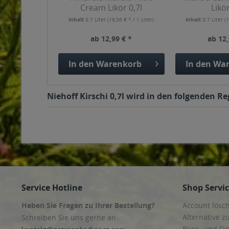
Cream Likör 0,7l
Likör
Inhalt
0.7 Liter
(18,56 € * / 1 Liter)
Inhalt
0.7 Liter
(1
ab 12,99 € *
ab 12,
In den
Warenkorb
In den
War
Niehoff Kirschi 0,7l wird in den folgenden R
Service Hotline
Shop Servi
Haben Sie Fragen zu Ihrer Bestellung?
Account lösc
Alternative z
Schreiben Sie uns gerne an
Büro- und F