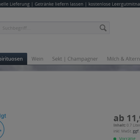
elle Lieferung |
Getränke liefern lassen
| kostenlose Leergutmit
pirituosen
Wein
Sekt | Champagner
Milch & Alter
ab 11,
Inhalt:
0.7 Lite
inkl. MwSt.
ggf.
Vorrätig