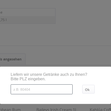
he
,75 l
ls angesehen
ibbean Rum
Baileys Irish Cream 1l
Kahlúa Coff