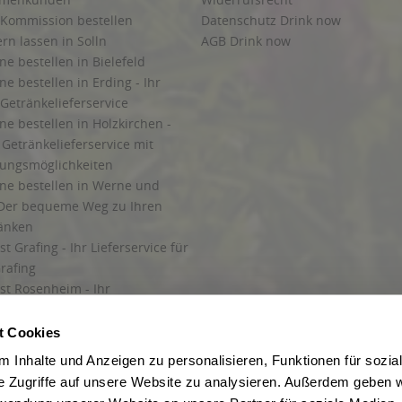
 Kommission bestellen
Datenschutz Drink now
ern lassen in Solln
AGB Drink now
ne bestellen in Bielefeld
ne bestellen in Erding - Ihr
Getränkelieferservice
ne bestellen in Holzkirchen -
Getränkelieferservice mit
lungsmöglichkeiten
ine bestellen in Werne und
Der bequeme Weg zu Ihren
ränken
t Grafing - Ihr Lieferservice für
rafing
st Rosenheim - Ihr
r Getränkeservice in Rosenheim
ng
t Cookies
rung in Starnberg
 Inhalte und Anzeigen zu personalisieren, Funktionen für sozia
e Zugriffe auf unsere Website zu analysieren. Außerdem geben w
 für Getränke