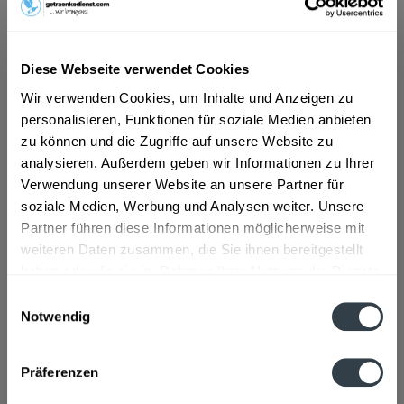
ab 7,39 € *
Diese Webseite verwendet Cookies
Inhalt:
0.7 Liter (10,56 € * / 1 Liter)
inkl. MwSt.
ggf. zzgl. Erschwerniszuschlag
Wir verwenden Cookies, um Inhalte und Anzeigen zu
Vorrätig
personalisieren, Funktionen für soziale Medien anbieten
zu können und die Zugriffe auf unsere Website zu
In den
Warenkorb
analysieren. Außerdem geben wir Informationen zu Ihrer
Verwendung unserer Website an unsere Partner für
Artikel-Nr.:
31092
soziale Medien, Werbung und Analysen weiter. Unsere
Verfügbar in:
Partner führen diese Informationen möglicherweise mit
weiteren Daten zusammen, die Sie ihnen bereitgestellt
Beschreibung
haben oder die sie im Rahmen Ihrer Nutzung der Dienste
gesammelt haben.
mehr
Einwilligungsauswahl
Notwendig
Datenschutzbestimmungen
Zutaten und Allergene
Alkohol, Wasser, Zucker, Aroma, Fruchtsaft, Zitronesäure
Präferenzen
mehr