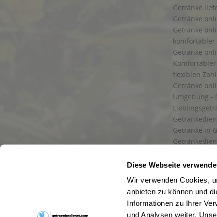
Getränke lief
Getränke onli
Getränke onli
komfortabler 
Getränke onli
Komfortabler 
flexiblen Zah
Getränke onl
Umgebung - 
Lieblingsget
Getränkediens
Getränke in G
Getränkedien
zuverlässige
und Umgebu
Diese Webseite verwende
Getränkeliefe
Wir verwenden Cookies, um
Liefergebiet
anbieten zu können und di
Lieferservice
Informationen zu Ihrer Ve
Wir liefern G
und Analysen weiter. Unse