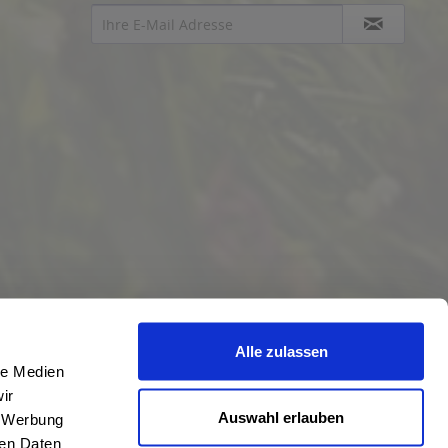
Alle zulassen
le Medien
ir
Auswahl erlauben
, Werbung
ren Daten