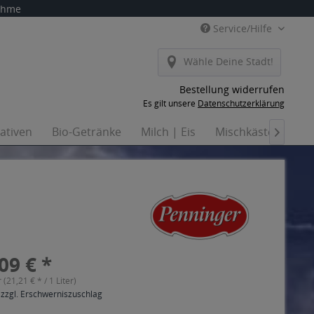
nahme
Service/Hilfe
Wähle Deine Stadt!
Bestellung widerrufen
Es gilt unsere
Datenschutzerklärung
nativen
Bio-Getränke
Milch | Eis
Mischkästen
Ha

09 € *
r (21,21 € * / 1 Liter)
 zzgl. Erschwerniszuschlag