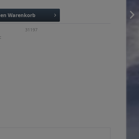
den
Warenkorb
31197
: