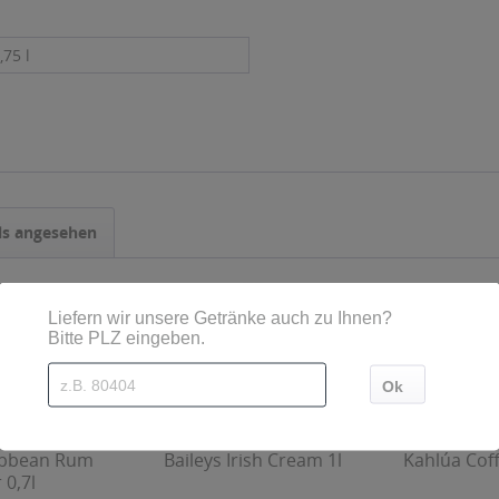
,75 l
ls angesehen
ibbean Rum
Baileys Irish Cream 1l
Kahlúa Coff
 0,7l