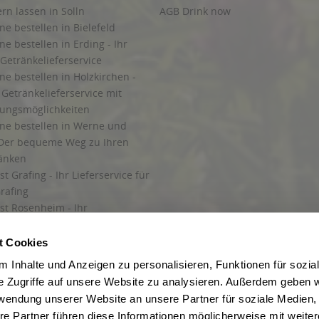
ern lassen in Solln
AGB Drink now
ne bestellen in Bielefeld
ne bestellen in Erding - Ihr
Getränkelieferservice
ne bestellen in Holzkirchen -
Getränkelieferservice mit
lungsmöglichkeiten
ine bestellen in Werne und
Der bequeme Weg zu Ihren
ränken
t Grafing - Ihr Lieferservice für
rafing
st Rosenheim - Ihr
r Getränkeservice in Rosenheim
ng
t Cookies
rung in Starnberg
 Inhalte und Anzeigen zu personalisieren, Funktionen für sozia
e Zugriffe auf unsere Website zu analysieren. Außerdem geben w
 für Getränke
rwendung unserer Website an unsere Partner für soziale Medien
etränke
re Partner führen diese Informationen möglicherweise mit weite