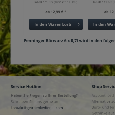
Inhalt
0.7 Liter
(18,56 € * / 1 Liter)
Inhalt
0.7 Liter
(1
ab 12,99 € *
ab 12,
In den
Warenkorb
In den
War
Penninger Bärwurz 6 x 0,7l wird in den folge
Service Hotline
Shop Servi
Haben Sie Fragen zu Ihrer Bestellung?
Account lösc
Alternative z
Schreiben Sie uns gerne an
Büro- und F
kontakt@getraenkedienst.com
Getränke auf