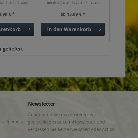
r
(21,41 € * / 1 Liter)
Inhalt
0.7 Liter
(19,99 € * / 1 Liter)
4,99 € *
ab 13,99 € *
renkorb
In den
Warenkorb
 geliefert
Newsletter
Abonnieren Sie den kostenlosen
n allgemein
getraenkedienst.com-Newsletter und
verpassen Sie keine Neuigkeit oder Aktion.