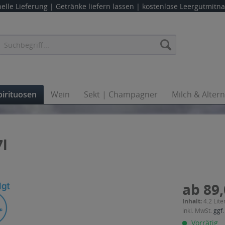
elle Lieferung |
Getränke liefern lassen
| kostenlose Leergutmit
pirituosen
Wein
Sekt | Champagner
Milch & Alter
7l
ab 89,
Inhalt:
4.2 Lite
inkl. MwSt.
ggf.
Vorrätig