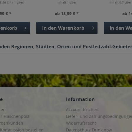
8,56 € * / 1 Liter)
Inhalt
1 Liter
Inhalt
0.7 Lite
99 € *
ab 18,99 € *
ab 1
enkorb
In den
Warenkorb
In den
Wa
nden Regionen, Städten, Orten und Postleitzahl-Gebieten
ce
Information
hen
Account löschen
ur Flaschenpost
Liefer- und Zahlungsbedingunge
irmenkunden
Widerrufsrecht
 Kommission bestellen
Datenschutz Drink now