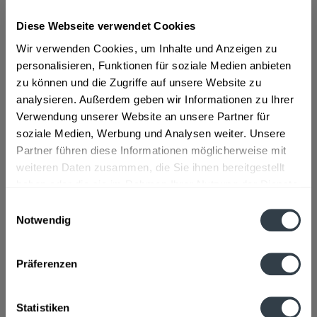
Diese Webseite verwendet Cookies
ab 22,29 € *
Wir verwenden Cookies, um Inhalte und Anzeigen zu
Inhalt:
0.96 Liter (23,22 € * / 1 Liter)
personalisieren, Funktionen für soziale Medien anbieten
inkl. MwSt.
ggf. zzgl. Erschwerniszuschlag
zu können und die Zugriffe auf unsere Website zu
Vorrätig
analysieren. Außerdem geben wir Informationen zu Ihrer
Verwendung unserer Website an unsere Partner für
In den
Warenkorb
soziale Medien, Werbung und Analysen weiter. Unsere
Partner führen diese Informationen möglicherweise mit
Artikel-Nr.:
31827
weiteren Daten zusammen, die Sie ihnen bereitgestellt
Verfügbar in:
haben oder die sie im Rahmen Ihrer Nutzung der Dienste
gesammelt haben.
Einwilligungsauswahl
Beschreibung
Notwendig
mehr
Datenschutzbestimmungen
Präferenzen
Hersteller
Radeberger Exportbierbrauerei GmbH - Ein Unternehmen
der Radeberger Gruppe , Dresdner Straße 2 ,...
mehr
Statistiken