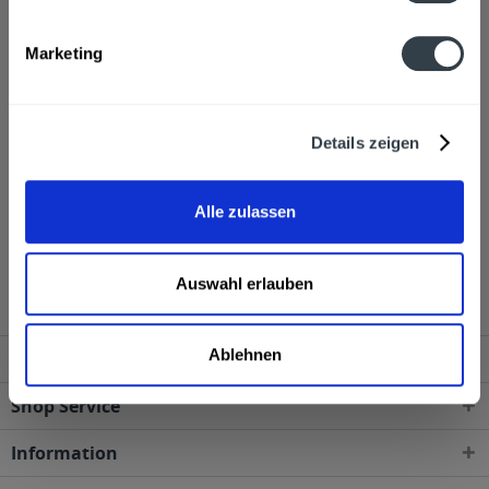
Alkoholgehalt
Marketing
35,0% vol
mehr
Ähnliche Artikel
Details zeigen
Kunden haben sich ebenfalls angesehen
Alle zulassen
Radeberger Kräuterlikör 24 x 0,04l wird in den
folgenden Regionen, Städten, Orten und Postleitzahl-
Gebieten geliefert
Auswahl erlauben
Ablehnen
Service Hotline
Shop Service
Information