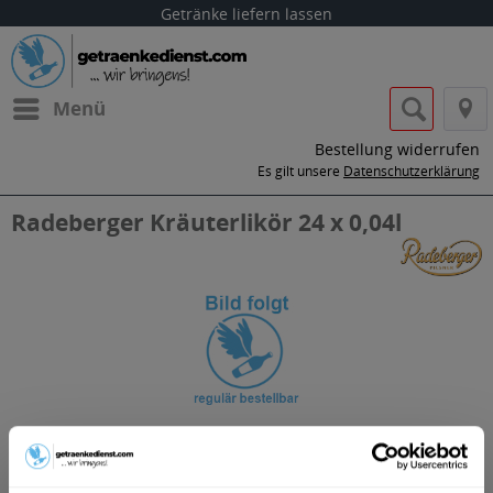
Getränke liefern lassen
Menü
Bestellung widerrufen
Es gilt unsere
Datenschutzerklärung
Radeberger Kräuterlikör 24 x 0,04l