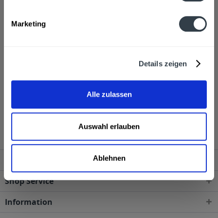
Alkoholgehalt
Marketing
40,0% vol
mehr
Ähnliche Artikel
Details zeigen
Kunden haben sich ebenfalls angesehen
Alle zulassen
Prinz Himbeer-Geist 0,5l wird in den folgenden
Regionen, Städten, Orten und Postleitzahl-Gebieten
geliefert
Auswahl erlauben
Ablehnen
Service Hotline
Shop Service
Information