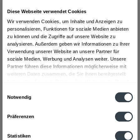
Diese Webseite verwendet Cookies
ab 15,19 € *
Wir verwenden Cookies, um Inhalte und Anzeigen zu
Inhalt:
0.5 Liter (30,38 € * / 1 Liter)
personalisieren, Funktionen für soziale Medien anbieten
inkl. MwSt.
ggf. zzgl. Erschwerniszuschlag
zu können und die Zugriffe auf unsere Website zu
Vorrätig
analysieren. Außerdem geben wir Informationen zu Ihrer
Verwendung unserer Website an unsere Partner für
In den
Warenkorb
soziale Medien, Werbung und Analysen weiter. Unsere
Partner führen diese Informationen möglicherweise mit
Artikel-Nr.:
31679
weiteren Daten zusammen, die Sie ihnen bereitgestellt
Verfügbar in:
haben oder die sie im Rahmen Ihrer Nutzung der Dienste
gesammelt haben.
Einwilligungsauswahl
Beschreibung
Notwendig
mehr
Datenschutzbestimmungen
Präferenzen
Hersteller
Thomas Prinz GmbH, Ziegelbachstraße 7, A-6912 Hörbranz
mehr
Statistiken