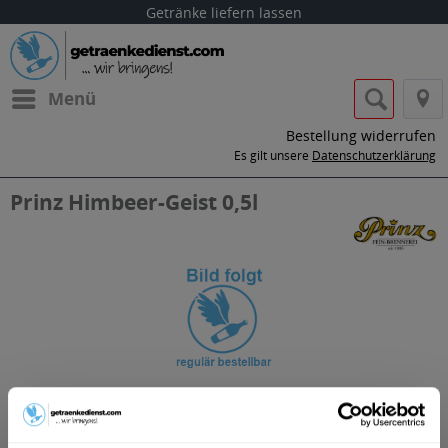
Getränke liefern lassen
Menü
Bestellung widerrufen
Es gilt unsere
Datenschutzerklärung
Prinz Himbeer-Geist 0,5l