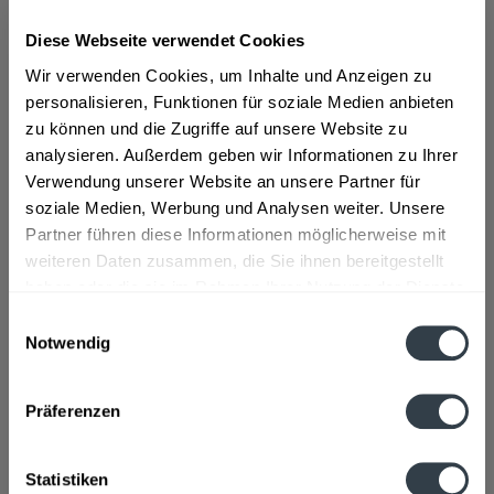
Diese Webseite verwendet Cookies
ab 12,40 € *
Wir verwenden Cookies, um Inhalte und Anzeigen zu
Inhalt:
0.5 Liter (24,79 € * / 1 Liter)
personalisieren, Funktionen für soziale Medien anbieten
inkl. MwSt.
ggf. zzgl. Erschwerniszuschlag
zu können und die Zugriffe auf unsere Website zu
Vorrätig
analysieren. Außerdem geben wir Informationen zu Ihrer
Verwendung unserer Website an unsere Partner für
In den
Warenkorb
soziale Medien, Werbung und Analysen weiter. Unsere
Partner führen diese Informationen möglicherweise mit
Artikel-Nr.:
31712
weiteren Daten zusammen, die Sie ihnen bereitgestellt
Verfügbar in:
haben oder die sie im Rahmen Ihrer Nutzung der Dienste
gesammelt haben.
Einwilligungsauswahl
Beschreibung
Notwendig
mehr
Datenschutzbestimmungen
Präferenzen
Hersteller
Thomas Prinz GmbH, Ziegelbachstraße 7, A-6912 Hörbranz
mehr
Statistiken