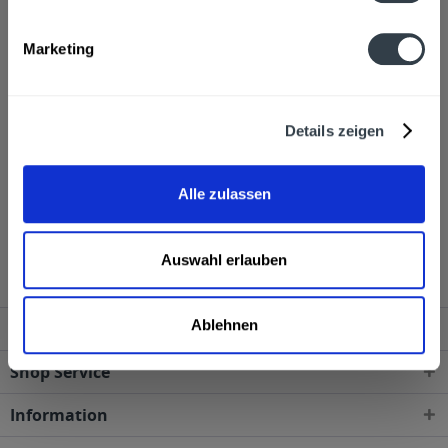
Alkoholgehalt
Marketing
40,0% vol
mehr
Ähnliche Artikel
Details zeigen
Kunden haben sich ebenfalls angesehen
Alle zulassen
Prinz Vogelbeer-Schnaps 0,5l wird in den folgenden
Regionen, Städten, Orten und Postleitzahl-Gebieten
geliefert
Auswahl erlauben
Ablehnen
Service Hotline
Shop Service
Information