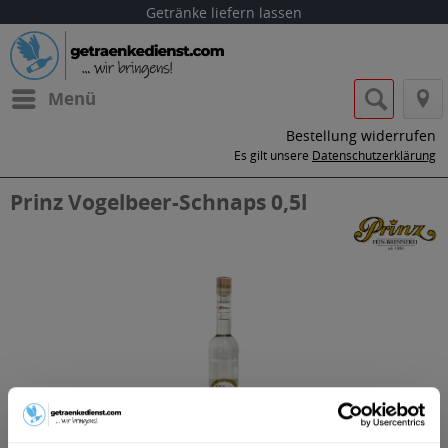
Getränke liefern lassen
Menü
Bestellung widerrufen
Es gilt unsere
Datenschutzerklärung
Prinz Vogelbeer-Schnaps 0,5l