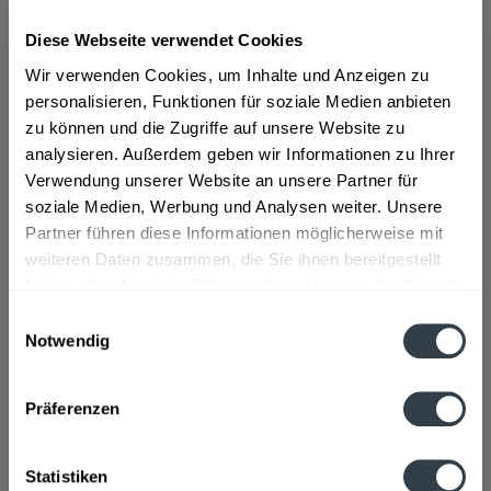
Diese Webseite verwendet Cookies
ab 56,99 € *
Wir verwenden Cookies, um Inhalte und Anzeigen zu
Inhalt:
4.2 Liter (13,57 € * / 1 Liter)
personalisieren, Funktionen für soziale Medien anbieten
inkl. MwSt.
ggf. zzgl. Erschwerniszuschlag
zu können und die Zugriffe auf unsere Website zu
Vorrätig
analysieren. Außerdem geben wir Informationen zu Ihrer
Verwendung unserer Website an unsere Partner für
In den
Warenkorb
soziale Medien, Werbung und Analysen weiter. Unsere
Partner führen diese Informationen möglicherweise mit
Artikel-Nr.:
30483
weiteren Daten zusammen, die Sie ihnen bereitgestellt
Verfügbar in:
haben oder die sie im Rahmen Ihrer Nutzung der Dienste
gesammelt haben.
Einwilligungsauswahl
Beschreibung
Notwendig
mehr
Datenschutzbestimmungen
Präferenzen
Hersteller
Fred L Myers & Son's co., 8 Henrietta Place, London W1G
0NB
mehr
Statistiken