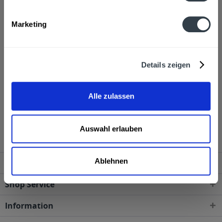
Alkoholgehalt
Marketing
40,0% vol
mehr
Ähnliche Artikel
Details zeigen
Kunden haben sich ebenfalls angesehen
Alle zulassen
Myers's Rum Original Dark 6 x 0,7l wird in den
folgenden Regionen, Städten, Orten und Postleitzahl-
Gebieten geliefert
Auswahl erlauben
Ablehnen
Service Hotline
Shop Service
Information