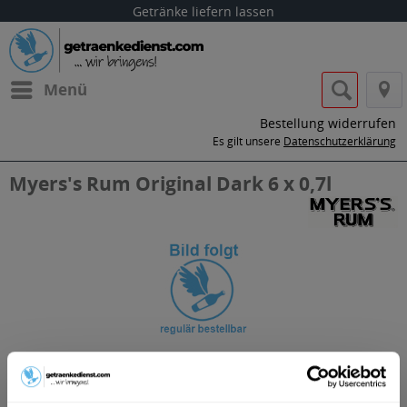
Getränke liefern lassen
Menü
Bestellung widerrufen
Es gilt unsere
Datenschutzerklärung
Myers's Rum Original Dark 6 x 0,7l