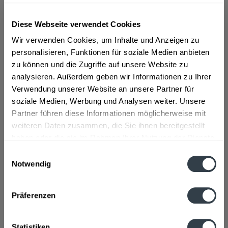
Diese Webseite verwendet Cookies
ab 101,01 € *
Wir verwenden Cookies, um Inhalte und Anzeigen zu
Inhalt:
4.2 Liter (24,05 € * / 1 Liter)
personalisieren, Funktionen für soziale Medien anbieten
inkl. MwSt.
ggf. zzgl. Erschwerniszuschlag
zu können und die Zugriffe auf unsere Website zu
Vorrätig
analysieren. Außerdem geben wir Informationen zu Ihrer
Verwendung unserer Website an unsere Partner für
In den
Warenkorb
soziale Medien, Werbung und Analysen weiter. Unsere
Partner führen diese Informationen möglicherweise mit
Artikel-Nr.:
32304
weiteren Daten zusammen, die Sie ihnen bereitgestellt
Verfügbar in:
haben oder die sie im Rahmen Ihrer Nutzung der Dienste
gesammelt haben.
Einwilligungsauswahl
Beschreibung
Notwendig
Datenschutzbestimmungen
mehr
Präferenzen
Hersteller
Diageo Brands, B.V. Malenwerf 10-12, 1014 BG, Amsterdam,
Statistiken