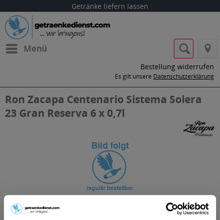
Getränke liefern lassen
Menü
Bestellung widerrufen
Es gilt unsere
Datenschutzerklärung
Ron Zacapa Centenario Sistema Solera
23 Gran Reserva 6 x 0,7l