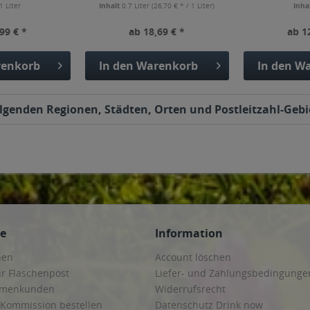
1 Liter
Inhalt
0.7 Liter
(26,70 € * / 1 Liter)
Inha
99 € *
ab 18,69 € *
ab 1
enkorb
In den
Warenkorb
In den
Wa
olgenden Regionen, Städten, Orten und Postleitzahl-Gebie
ce
Information
hen
Account löschen
ur Flaschenpost
Liefer- und Zahlungsbedingunge
irmenkunden
Widerrufsrecht
 Kommission bestellen
Datenschutz Drink now