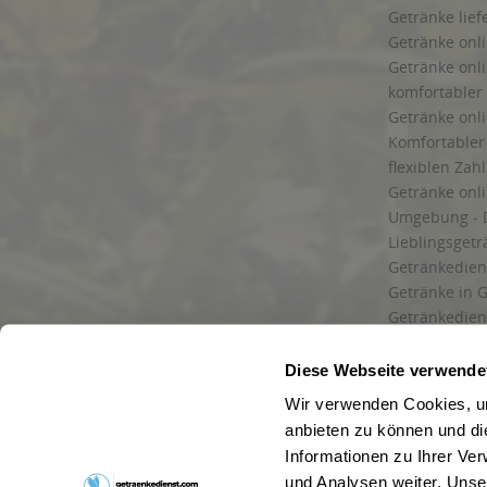
Getränke lief
Getränke onli
Getränke onli
komfortabler 
Getränke onli
Komfortabler 
flexiblen Zah
Getränke onl
Umgebung - 
Lieblingsget
Getränkediens
Getränke in G
Getränkedien
zuverlässige
und Umgebu
Diese Webseite verwende
Getränkeliefe
Wir verwenden Cookies, um
Liefergebiet
anbieten zu können und di
Lieferservice
Informationen zu Ihrer Ve
Wir liefern G
und Analysen weiter. Unse