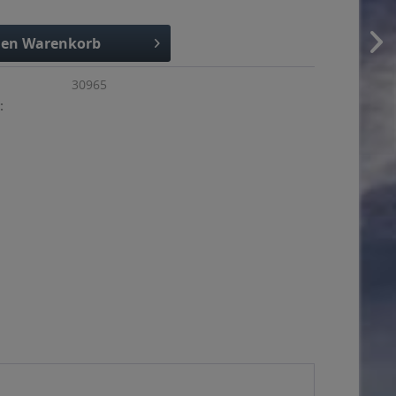
den
Warenkorb
30965
: