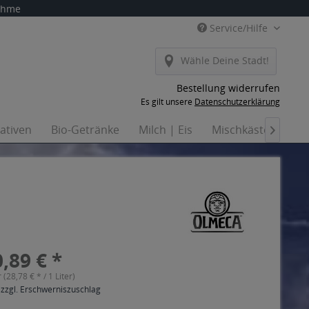
nahme
Service/Hilfe
Wähle Deine Stadt!
Bestellung widerrufen
Es gilt unsere
Datenschutzerklärung
nativen
Bio-Getränke
Milch | Eis
Mischkästen
Ha

,89 € *
r (28,78 € * / 1 Liter)
 zzgl. Erschwerniszuschlag