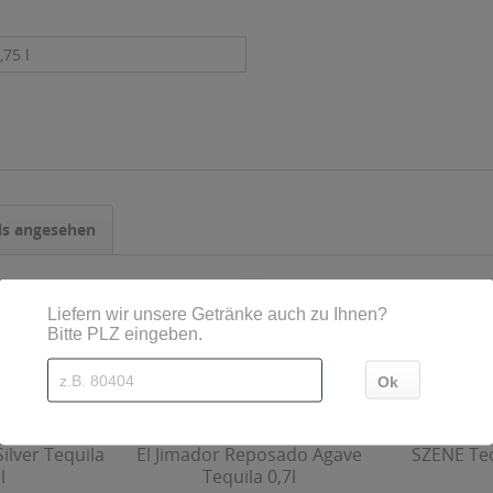
,75 l
ls angesehen
ilver Tequila
El Jimador Reposado Agave
SZENE Teq
l
Tequila 0,7l