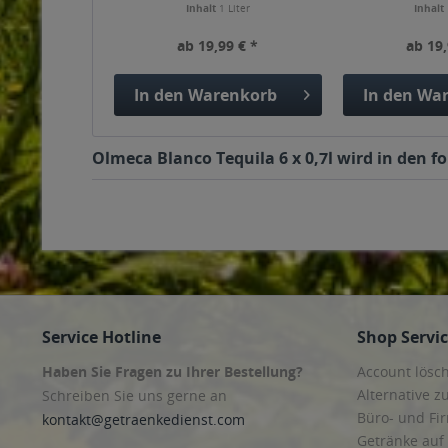
Inhalt
1 Liter
Inhalt
ab 19,99 € *
ab 19,
In den
Warenkorb
In den
War
Olmeca Blanco Tequila 6 x 0,7l wird in den f
Service Hotline
Shop Servi
Haben Sie Fragen zu Ihrer Bestellung?
Account lösc
Alternative z
Schreiben Sie uns gerne an
Büro- und F
kontakt@getraenkedienst.com
Getränke auf