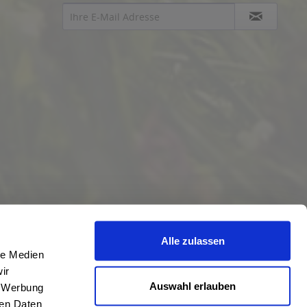
Alle zulassen
le Medien
ir
Auswahl erlauben
, Werbung
ren Daten