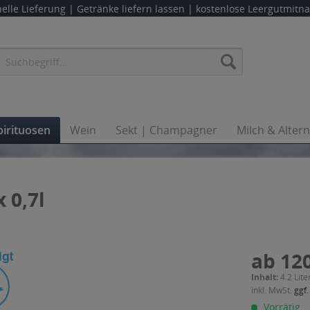
elle Lieferung |
Getränke liefern lassen
| kostenlose Leergutmit
pirituosen
Wein
Sekt | Champagner
Milch & Alter
 0,7l
ab 120
Inhalt:
4.2 Lite
inkl. MwSt.
ggf.
Vorrätig