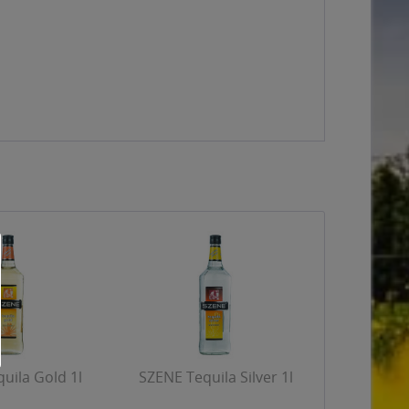
uila Gold 1l
SZENE Tequila Silver 1l