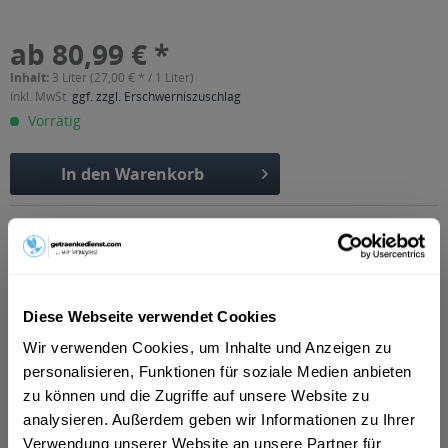
ab 80,99 € *
Inhalt:
3 Liter (27,00 € * / 1 Liter)
inkl. MwSt.
ggf. zzgl. Erschwerniszuschlag
Vorrätig
In den
Warenkorb
Artikel-Nr.:
33237
Verfügbar in:
Erfurt
,
Weimar
,
Gotha
,
Alkersleben, Arnstadt, Bösleben-
Wüllersleben, Dornheim, Osthausen-Wülfershausen,
Wachsenburggemeinde, Wipfratal, Witzleben
,
Apfelstädt,
Diese Webseite verwendet Cookies
Gamstädt, Ingersleben, Neudietendorf, Nottleben
,
Bad
Langensalza, Behringen, Bothenheilingen, Issersheilingen,
Wir verwenden Cookies, um Inhalte und Anzeigen zu
Kirchheilingen, Kleinwelsbach, Mülverstedt, Neunheilingen,
personalisieren, Funktionen für soziale Medien anbieten
Schönstedt, Sundhausen, Tottleben, Weberstedt
,
Ballstädt,
zu können und die Zugriffe auf unsere Website zu
Brüheim, Bufleben, Ebenheim, Emleben, Eschenbergen,
Friedrichswerth, Friemar, Goldbach, Grabsleben,
analysieren. Außerdem geben wir Informationen zu Ihrer
Günthersleben, Haina, Hochheim, Molschleben, Mühlberg,
Verwendung unserer Website an unsere Partner für