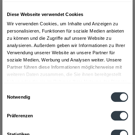
Diese Webseite verwendet Cookies
ab 35,89 € *
Wir verwenden Cookies, um Inhalte und Anzeigen zu
Inhalt:
0.7 Liter (51,27 € * / 1 Liter)
personalisieren, Funktionen für soziale Medien anbieten
inkl. MwSt.
ggf. zzgl. Erschwerniszuschlag
zu können und die Zugriffe auf unsere Website zu
Vorrätig
analysieren. Außerdem geben wir Informationen zu Ihrer
Verwendung unserer Website an unsere Partner für
In den
Warenkorb
soziale Medien, Werbung und Analysen weiter. Unsere
Partner führen diese Informationen möglicherweise mit
Artikel-Nr.:
32473
weiteren Daten zusammen, die Sie ihnen bereitgestellt
Verfügbar in:
haben oder die sie im Rahmen Ihrer Nutzung der Dienste
gesammelt haben.
Einwilligungsauswahl
Beschreibung
Notwendig
Datenschutzbestimmungen
mehr
Präferenzen
Hersteller
Borco-Marken-Import Matthiesen GmbH & Co.KG,
Statistiken