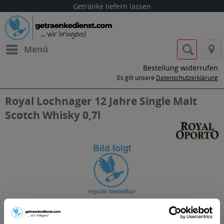
Getränke liefern lassen
Menü
Bestellung widerrufen
Es gilt unsere
Datenschutzerklärung
Royal Lochnager 12 Jahre Single Malt
Scotch Whisky 0,7l