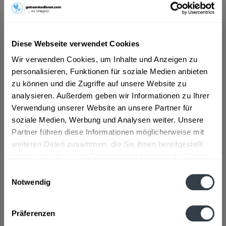
ab 83,49 € *
Inhalt:
4.2 Liter (19,88 € * / 1 Liter)
Diese Webseite verwendet Cookies
inkl. MwSt.
ggf. zzgl. Erschwerniszuschlag
Wir verwenden Cookies, um Inhalte und Anzeigen zu
Vorrätig
personalisieren, Funktionen für soziale Medien anbieten
zu können und die Zugriffe auf unsere Website zu
In den
Warenkorb
analysieren. Außerdem geben wir Informationen zu Ihrer
Verwendung unserer Website an unsere Partner für
Artikel-Nr.:
31140
soziale Medien, Werbung und Analysen weiter. Unsere
Verfügbar in:
Partner führen diese Informationen möglicherweise mit
weiteren Daten zusammen, die Sie ihnen bereitgestellt
Beschreibung
haben oder die sie im Rahmen Ihrer Nutzung der Dienste
mehr
gesammelt haben.
Einwilligungsauswahl
Notwendig
Zutaten und Allergene
Datenschutzbestimmungen
Enthält GERINGE MILCHBESTANDTEILE AUS DEM
Präferenzen
REINIGUNGSPROZESS
mehr