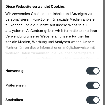
Diese Webseite verwendet Cookies
ab 46,29 € *
Wir verwenden Cookies, um Inhalte und Anzeigen zu
Inhalt:
4.2 Liter (11,02 € * / 1 Liter)
personalisieren, Funktionen für soziale Medien anbieten
inkl. MwSt.
ggf. zzgl. Erschwerniszuschlag
zu können und die Zugriffe auf unsere Website zu
Vorrätig
analysieren. Außerdem geben wir Informationen zu Ihrer
Verwendung unserer Website an unsere Partner für
In den
Warenkorb
soziale Medien, Werbung und Analysen weiter. Unsere
Partner führen diese Informationen möglicherweise mit
Artikel-Nr.:
31616
weiteren Daten zusammen, die Sie ihnen bereitgestellt
Verfügbar in:
haben oder die sie im Rahmen Ihrer Nutzung der Dienste
gesammelt haben.
Einwilligungsauswahl
Beschreibung
Notwendig
Datenschutzbestimmungen
mehr
Präferenzen
Hersteller
Kressmann & Cie, 35, Rue De Bordeaux, Parempuyre
mehr
Statistiken