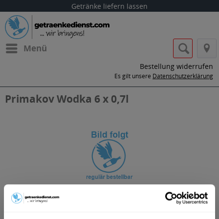
Getränke liefern lassen
Menü
Bestellung widerrufen
Es gilt unsere
Datenschutzerklärung
Primakov Wodka 6 x 0,7l