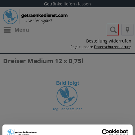
Getränke liefern lassen
Menü
Bestellung widerrufen
Es gilt unsere
Datenschutzerklärung
Dreiser Medium 12 x 0,75l