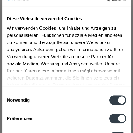
ab 6,13 € *
Diese Webseite verwendet Cookies
Inhalt:
9 Liter (0,68 € * / 1 Liter)
Wir verwenden Cookies, um Inhalte und Anzeigen zu
inkl. MwSt.
ggf. zzgl. Erschwerniszuschlag
personalisieren, Funktionen für soziale Medien anbieten
Vorrätig
MEHRWEG
zu können und die Zugriffe auf unsere Website zu
analysieren. Außerdem geben wir Informationen zu Ihrer
+3,30 € Pfand
Verwendung unserer Website an unsere Partner für
soziale Medien, Werbung und Analysen weiter. Unsere
In den
Warenkorb
Partner führen diese Informationen möglicherweise mit
weiteren Daten zusammen, die Sie ihnen bereitgestellt
Artikel-Nr.:
24500
haben oder die sie im Rahmen Ihrer Nutzung der Dienste
Verfügbar in:
gesammelt haben.
Einwilligungsauswahl
Notwendig
Beschreibung
Datenschutzbestimmungen
mehr
Präferenzen
Zutaten und Allergene