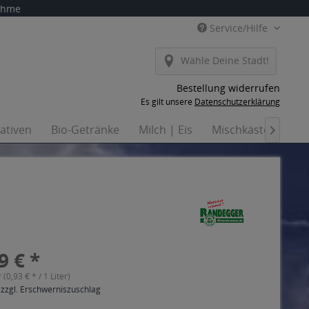
nahme
Service/Hilfe
Wähle Deine Stadt!
Bestellung widerrufen
Es gilt unsere
Datenschutzerklärung
nativen
Bio-Getränke
Milch | Eis
Mischkästen
Ha

9 € *
r (0,93 € * / 1 Liter)
 zzgl. Erschwerniszuschlag