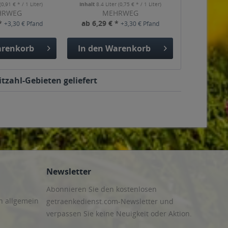
(0,91 € * / 1 Liter)
Inhalt
8.4 Liter
(0,75 € * / 1 Liter)
HRWEG
MEHRWEG
 *
ab 6,29 € *
+3,30 € Pfand
+3,30 € Pfand
renkorb
In den
Warenkorb
tzahl-Gebieten geliefert
Newsletter
Abonnieren Sie den kostenlosen
n allgemein
getraenkedienst.com-Newsletter und
verpassen Sie keine Neuigkeit oder Aktion.