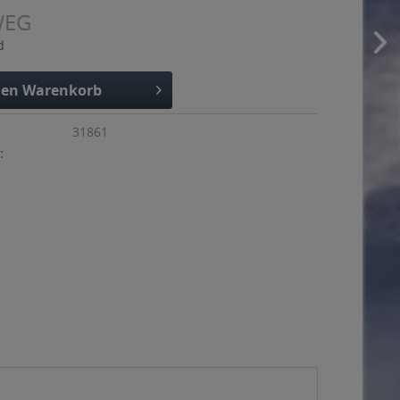
WEG
d
den
Warenkorb
31861
: