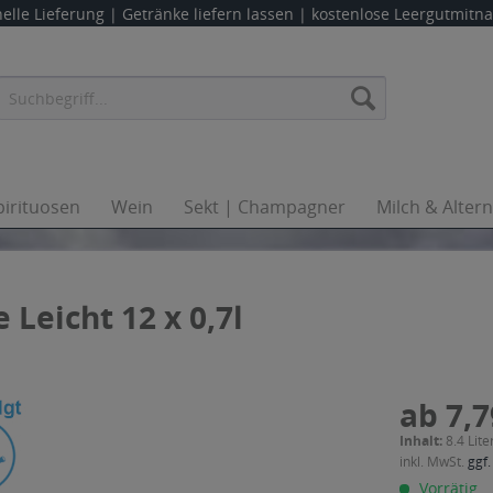
elle Lieferung |
Getränke liefern lassen
| kostenlose Leergutmit
pirituosen
Wein
Sekt | Champagner
Milch & Alter
 Leicht 12 x 0,7l
ab 7,7
Inhalt:
8.4 Lite
inkl. MwSt.
ggf.
Vorrätig