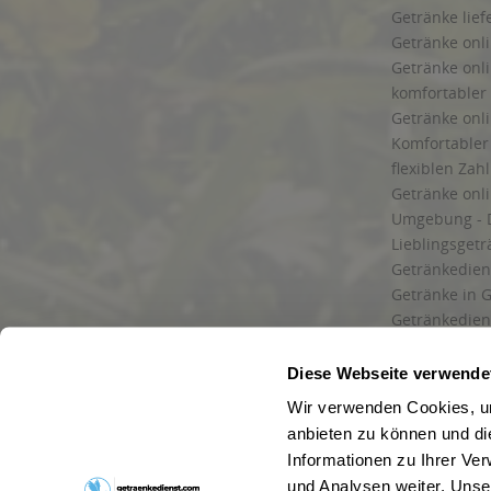
Getränke lief
Getränke onli
Getränke onli
komfortabler 
Getränke onli
Komfortabler 
flexiblen Zah
Getränke onl
Umgebung - 
Lieblingsget
Getränkediens
Getränke in G
Getränkedien
zuverlässige
und Umgebu
Diese Webseite verwende
Getränkeliefe
Wir verwenden Cookies, um
Liefergebiet
anbieten zu können und di
Lieferservice
Informationen zu Ihrer Ve
Wir liefern G
und Analysen weiter. Unse