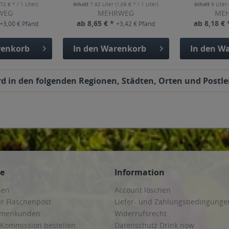
,72 € * / 1 Liter)
Inhalt
7.92 Liter
(1,09 € * / 1 Liter)
Inhalt
9 Liter
WEG
MEHRWEG
ME
ab 8,65 € *
ab 8,18 €
+3,00 € Pfand
+3,42 € Pfand
enkorb
In den
Warenkorb
In den
Wa
ird in den folgenden Regionen, Städten, Orten und Postlei
ce
Information
hen
Account löschen
ur Flaschenpost
Liefer- und Zahlungsbedingunge
irmenkunden
Widerrufsrecht
 Kommission bestellen
Datenschutz Drink now