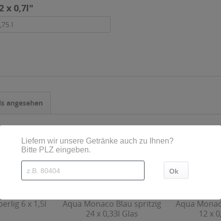
 x 0,7l"
,75 l
ls angesehen
erlig 6 x 1,5l
Aqua Monaco Blau spritzig
Aqua Monaco
24 x 0,33l Glas
12 x 0