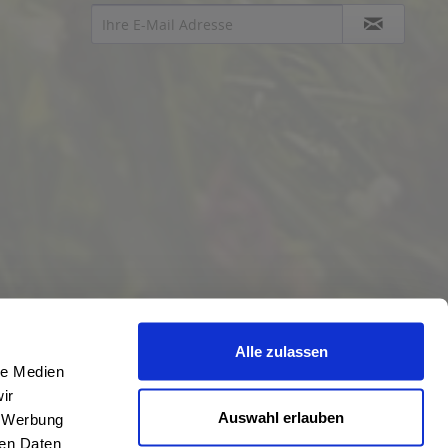
Alle zulassen
le Medien
ir
Auswahl erlauben
, Werbung
ren Daten