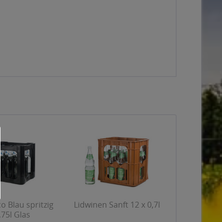
 Blau spritzig
Lidwinen Sanft 12 x 0,7l
,75l Glas