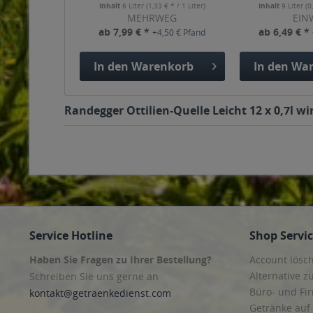
Inhalt
6 Liter
(1,33 € * / 1 Liter)
Inhalt
9 Liter
(0
MEHRWEG
EIN
ab 7,99 € *
ab 6,49 € *
+4,50 € Pfand
In den
Warenkorb
In den
War
Randegger Ottilien-Quelle Leicht 12 x 0,7l w
Service Hotline
Shop Servi
Haben Sie Fragen zu Ihrer Bestellung?
Account lösc
Alternative z
Schreiben Sie uns gerne an
Büro- und F
kontakt@getraenkedienst.com
Getränke auf