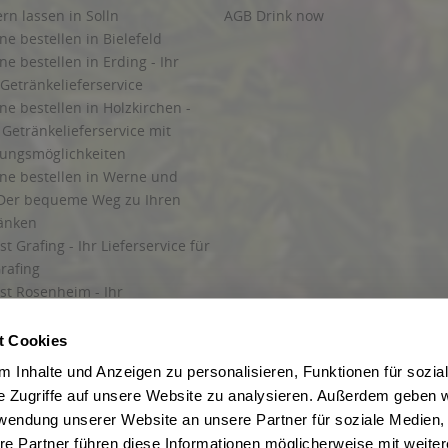
ern lassen in Solln
AGB Drink now
ne bestellen in Bielefeld
ne bestellen in Erding - Ihr
Getränkelieferservice
ne bestellen in Holzkirchen -
Getränkelieferservice mit
lungsmöglichkeiten
ine bestellen in Werne und
Der bequeme Weg zu Ihren
ränken
t Grafing - Ihr Lieferservice für
rafing
st Rosenheim - Ihr
r Getränkeservice in Rosenheim
ng
t Cookies
rung in Starnberg
 Inhalte und Anzeigen zu personalisieren, Funktionen für sozia
e Zugriffe auf unsere Website zu analysieren. Außerdem geben w
 für Getränke
rwendung unserer Website an unsere Partner für soziale Medien
etränke
re Partner führen diese Informationen möglicherweise mit weite