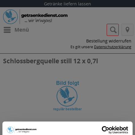
Getränke liefern lassen
Menü
Bestellung widerrufen
Es gilt unsere
Datenschutzerklärung
Schlossbergquelle still 12 x 0,7l