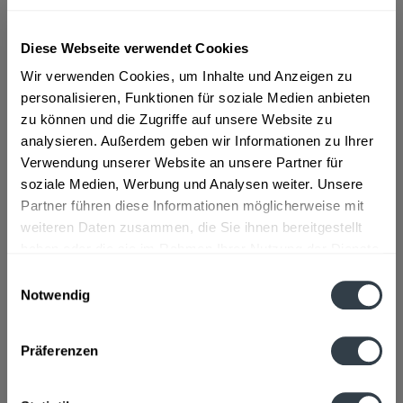
ab 101,01 € *
Diese Webseite verwendet Cookies
Inhalt:
8.4 Liter (12,03 € * / 1 Liter)
Wir verwenden Cookies, um Inhalte und Anzeigen zu
inkl. MwSt.
ggf. zzgl. Erschwerniszuschlag
personalisieren, Funktionen für soziale Medien anbieten
Vorrätig
zu können und die Zugriffe auf unsere Website zu
MEHRWEG
analysieren. Außerdem geben wir Informationen zu Ihrer
+3,30 € Pfand
Verwendung unserer Website an unsere Partner für
soziale Medien, Werbung und Analysen weiter. Unsere
In den
Warenkorb
Partner führen diese Informationen möglicherweise mit
weiteren Daten zusammen, die Sie ihnen bereitgestellt
Artikel-Nr.:
32854
haben oder die sie im Rahmen Ihrer Nutzung der Dienste
Verfügbar in:
gesammelt haben.
Einwilligungsauswahl
Notwendig
Datenschutzbestimmungen
Beschreibung
mehr
Präferenzen
Zutaten und Allergene