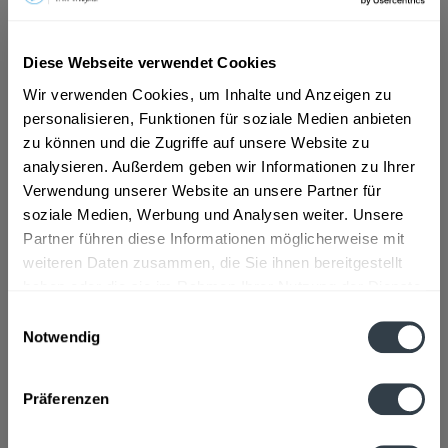
ab 5,49 € *
Diese Webseite verwendet Cookies
Inhalt:
8.4 Liter (0,65 € * / 1 Liter)
Wir verwenden Cookies, um Inhalte und Anzeigen zu
inkl. MwSt.
ggf. zzgl. Erschwerniszuschlag
personalisieren, Funktionen für soziale Medien anbieten
Vorrätig
MEHRWEG
zu können und die Zugriffe auf unsere Website zu
analysieren. Außerdem geben wir Informationen zu Ihrer
+3,30 € Pfand
Verwendung unserer Website an unsere Partner für
soziale Medien, Werbung und Analysen weiter. Unsere
In den
Warenkorb
Partner führen diese Informationen möglicherweise mit
weiteren Daten zusammen, die Sie ihnen bereitgestellt
Artikel-Nr.:
32865
haben oder die sie im Rahmen Ihrer Nutzung der Dienste
Verfügbar in:
gesammelt haben.
Einwilligungsauswahl
Notwendig
Beschreibung
Datenschutzbestimmungen
mehr
Präferenzen
Zutaten und Allergene