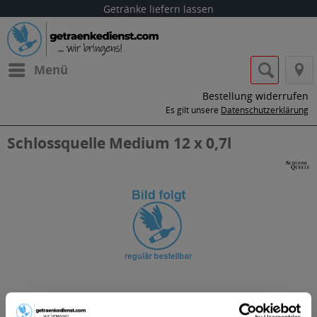
Getränke liefern lassen
Menü
Bestellung widerrufen
Es gilt unsere
Datenschutzerklärung
Schlossquelle Medium 12 x 0,7l