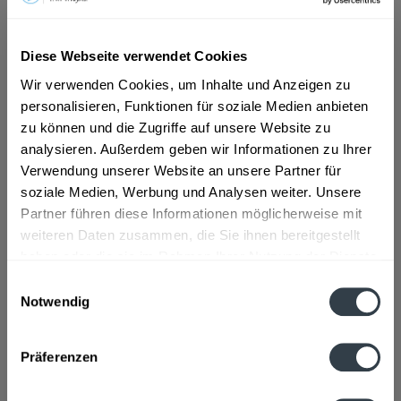
ab 5,89 € *
Diese Webseite verwendet Cookies
Inhalt:
6 Liter (0,98 € * / 1 Liter)
Wir verwenden Cookies, um Inhalte und Anzeigen zu
inkl. MwSt.
ggf. zzgl. Erschwerniszuschlag
personalisieren, Funktionen für soziale Medien anbieten
Vorrätig
MEHRWEG
zu können und die Zugriffe auf unsere Website zu
analysieren. Außerdem geben wir Informationen zu Ihrer
+3,30 € Pfand
Verwendung unserer Website an unsere Partner für
soziale Medien, Werbung und Analysen weiter. Unsere
In den
Warenkorb
Partner führen diese Informationen möglicherweise mit
weiteren Daten zusammen, die Sie ihnen bereitgestellt
Artikel-Nr.:
33096
haben oder die sie im Rahmen Ihrer Nutzung der Dienste
Verfügbar in:
gesammelt haben.
Einwilligungsauswahl
Notwendig
Beschreibung
Datenschutzbestimmungen
mehr
Präferenzen
Zutaten und Allergene