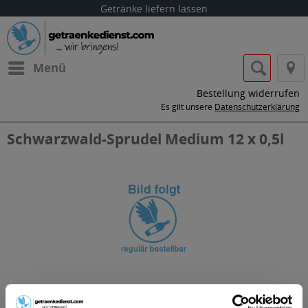
Getränke liefern lassen
Menü
Bestellung widerrufen
Es gilt unsere
Datenschutzerklärung
Schwarzwald-Sprudel Medium 12 x 0,5l