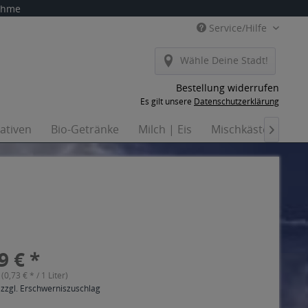
nahme
Service/Hilfe
Wähle Deine Stadt!
Bestellung widerrufen
Es gilt unsere
Datenschutzerklärung
nativen
Bio-Getränke
Milch | Eis
Mischkästen
Ha

9 € *
 (0,73 € * / 1 Liter)
 zzgl. Erschwerniszuschlag