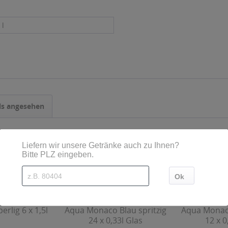
 l
ls angesehen
erlig 6 x 1,5l
Aqua Monaco Blau spritzig
Aqua Monaco
24 x 0,33l Glas
12 x 0