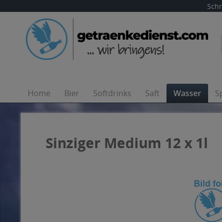
Schn
Home
Bier
Softdrinks
Saft
Wasser
S
Sinziger Medium 12 x 1l