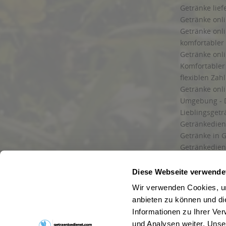
Getränke lief
Getränke onli
Getränke onli
komfortabler 
Getränke onli
Komfortabler 
flexiblen Zah
Getränke onl
Umgebung - 
Lieblingsget
Getränkediens
Getränke in G
Getränkedien
zuverlässige
und Umgebu
Diese Webseite verwende
Getränkeliefe
Wir verwenden Cookies, um
Liefergebiet
anbieten zu können und di
Lieferservice
Informationen zu Ihrer Ve
Wir liefern G
und Analysen weiter. Unse