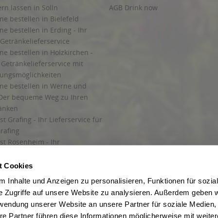
ern lassen in Solln
AGB Drink now
ne bestellen in Bielefeld
ne bestellen in Erding - Ihr
Getränkelieferservice
ne bestellen in Holzkirchen -
Getränkelieferservice mit
lungsmöglichkeiten
ine bestellen in Werne und
Der bequeme Weg zu Ihren
ränken
t Grafing - Ihr Lieferservice für
rafing
st Rosenheim - Ihr
r Getränkeservice in Rosenheim
ng
t Cookies
rung in Starnberg
 Inhalte und Anzeigen zu personalisieren, Funktionen für sozia
e Zugriffe auf unsere Website zu analysieren. Außerdem geben w
 für Getränke
rwendung unserer Website an unsere Partner für soziale Medien
etränke
re Partner führen diese Informationen möglicherweise mit weite