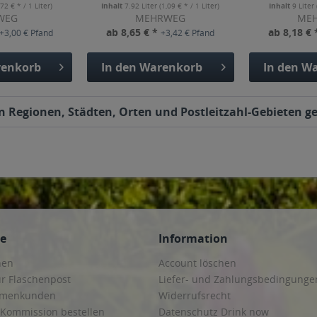
,72 € * / 1 Liter)
Inhalt
7.92 Liter
(1,09 € * / 1 Liter)
Inhalt
9 Liter
WEG
MEHRWEG
ME
ab 8,65 € *
ab 8,18 €
+3,00 € Pfand
+3,42 € Pfand
enkorb
In den
Warenkorb
In den
Wa
n Regionen, Städten, Orten und Postleitzahl-Gebieten ge
ce
Information
hen
Account löschen
ur Flaschenpost
Liefer- und Zahlungsbedingunge
irmenkunden
Widerrufsrecht
 Kommission bestellen
Datenschutz Drink now