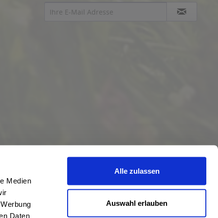
Alle zulassen
le Medien
ir
Auswahl erlauben
, Werbung
ren Daten