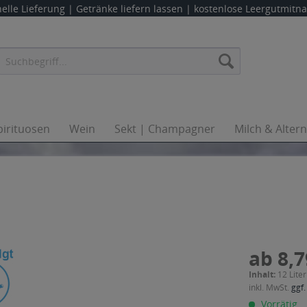
elle Lieferung |
Getränke liefern lassen
| kostenlose Leergutmit
pirituosen
Wein
Sekt | Champagner
Milch & Alter
ab 8,7
Inhalt:
12 Liter
inkl. MwSt.
ggf.
Vorrätig