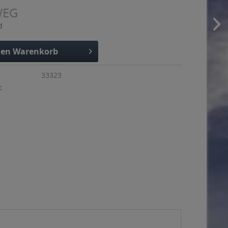
WEG
d
den
Warenkorb
33323
: