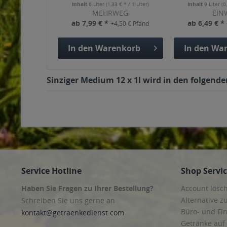
Inhalt
6 Liter
(1,33 € * / 1 Liter)
Inhalt
9 Liter
(0
MEHRWEG
EIN
ab 7,99 € *
ab 6,49 € *
+4,50 € Pfand
In den
Warenkorb
In den
War
Sinziger Medium 12 x 1l wird in den folgende
Service Hotline
Shop Servi
Haben Sie Fragen zu Ihrer Bestellung?
Account lösc
Alternative z
Schreiben Sie uns gerne an
Büro- und F
kontakt@getraenkedienst.com
Getränke auf