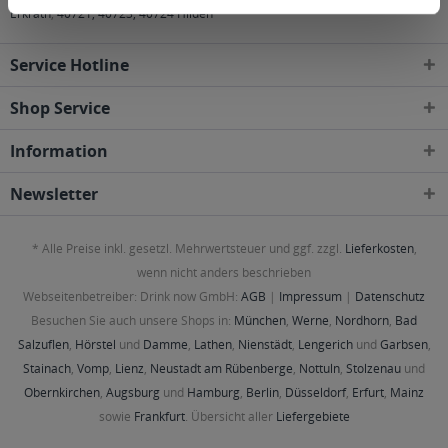
Erkrath
,
40721, 40723, 40724 Hilden
Service Hotline
Shop Service
Information
Newsletter
* Alle Preise inkl. gesetzl. Mehrwertsteuer und ggf. zzgl.
Lieferkosten
,
wenn nicht anders beschrieben
Webseitenbetreiber: Drink now GmbH:
AGB
|
Impressum
|
Datenschutz
Besuchen Sie auch unsere Shops in:
München
,
Werne
,
Nordhorn
,
Bad
Salzuflen
,
Hörstel
und
Damme
,
Lathen
,
Nienstädt
,
Lengerich
und
Garbsen
,
Stainach
,
Vomp
,
Lienz
,
Neustadt am Rübenberge
,
Nottuln
,
Stolzenau
und
Obernkirchen
,
Augsburg
und
Hamburg
,
Berlin
,
Düsseldorf
,
Erfurt
,
Mainz
sowie
Frankfurt
. Übersicht aller
Liefergebiete