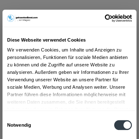
ab 6,97 € *
Inhalt:
12 Liter (0,58 € * / 1 Liter)
inkl. MwSt.
ggf. zzgl. Erschwerniszuschlag
Vorrätig
Diese Webseite verwendet Cookies
MEHRWEG
Wir verwenden Cookies, um Inhalte und Anzeigen zu
+4,50 € Pfand
personalisieren, Funktionen für soziale Medien anbieten
zu können und die Zugriffe auf unsere Website zu
In den
Warenkorb
analysieren. Außerdem geben wir Informationen zu Ihrer
Verwendung unserer Website an unsere Partner für
Artikel-Nr.:
26575
soziale Medien, Werbung und Analysen weiter. Unsere
Verfügbar in:
Partner führen diese Informationen möglicherweise mit
Düsseldorf
,
Hilden
,
Erkrath
weiteren Daten zusammen, die Sie ihnen bereitgestellt
haben oder die sie im Rahmen Ihrer Nutzung der Dienste
Beschreibung
gesammelt haben.
Einwilligungsauswahl
mehr
Notwendig
Datenschutzbestimmungen