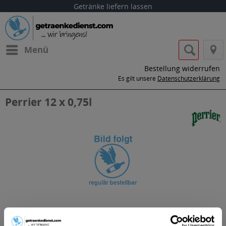
Getränke liefern lassen
Menü
Bestellung widerrufen
Es gilt unsere
Datenschutzerklärung
Perrier 12 x 0,75l