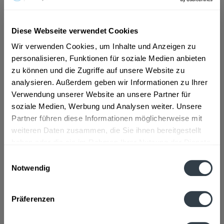
ab 18,50 € *
Diese Webseite verwendet Cookies
Inhalt:
9 Liter (2,06 € * / 1 Liter)
Wir verwenden Cookies, um Inhalte und Anzeigen zu
inkl. MwSt.
ggf. zzgl. Erschwerniszuschlag
personalisieren, Funktionen für soziale Medien anbieten
Vorrätig
zu können und die Zugriffe auf unsere Website zu
MEHRWEG
analysieren. Außerdem geben wir Informationen zu Ihrer
+3,30 € Pfand
Verwendung unserer Website an unsere Partner für
soziale Medien, Werbung und Analysen weiter. Unsere
In den
Warenkorb
Partner führen diese Informationen möglicherweise mit
weiteren Daten zusammen, die Sie ihnen bereitgestellt
Artikel-Nr.:
31213
haben oder die sie im Rahmen Ihrer Nutzung der Dienste
Verfügbar in:
gesammelt haben.
Einwilligungsauswahl
Notwendig
Beschreibung
Datenschutzbestimmungen
mehr
Präferenzen
Zutaten und Allergene