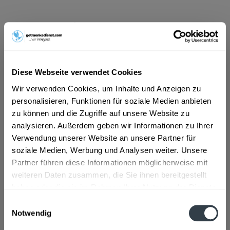
ab 6,19 € *
Inhalt:
8.4 Liter (0,74 € * / 1 Liter)
inkl. MwSt.
ggf. zzgl. Erschwerniszuschlag
Vorrätig
Diese Webseite verwendet Cookies
MEHRWEG
Wir verwenden Cookies, um Inhalte und Anzeigen zu
+3,30 € Pfand
personalisieren, Funktionen für soziale Medien anbieten
zu können und die Zugriffe auf unsere Website zu
In den
Warenkorb
analysieren. Außerdem geben wir Informationen zu Ihrer
Verwendung unserer Website an unsere Partner für
Artikel-Nr.:
32209
soziale Medien, Werbung und Analysen weiter. Unsere
Verfügbar in:
Partner führen diese Informationen möglicherweise mit
Frankfurt am Main
,
Hanau
,
Oberursel
,
Dreieich
,
Maintal
,
Neu-
Isenburg
,
Bad Vilbel
,
Eschborn
,
Bruchköbel
,
Erlensee
,
weiteren Daten zusammen, die Sie ihnen bereitgestellt
Hammersbach
,
Langenselbold
,
Neuberg
,
Offenbach
,
haben oder die sie im Rahmen Ihrer Nutzung der Dienste
Rodenbach
,
Steinbach (Taunus)
gesammelt haben.
Einwilligungsauswahl
Notwendig
Beschreibung
Datenschutzbestimmungen