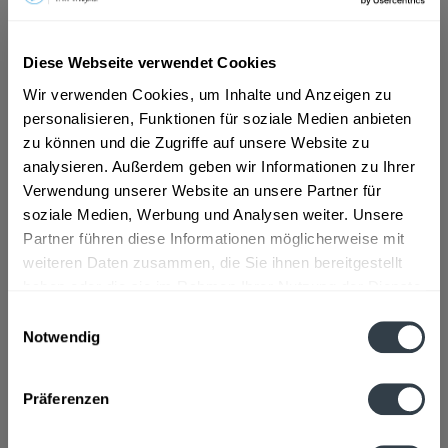
ab 7,19 € *
Diese Webseite verwendet Cookies
Inhalt:
8.4 Liter (0,86 € * / 1 Liter)
Wir verwenden Cookies, um Inhalte und Anzeigen zu
inkl. MwSt.
ggf. zzgl. Erschwerniszuschlag
personalisieren, Funktionen für soziale Medien anbieten
Vorrätig
MEHRWEG
zu können und die Zugriffe auf unsere Website zu
analysieren. Außerdem geben wir Informationen zu Ihrer
+3,30 € Pfand
Verwendung unserer Website an unsere Partner für
soziale Medien, Werbung und Analysen weiter. Unsere
In den
Warenkorb
Partner führen diese Informationen möglicherweise mit
weiteren Daten zusammen, die Sie ihnen bereitgestellt
Artikel-Nr.:
33088
haben oder die sie im Rahmen Ihrer Nutzung der Dienste
Verfügbar in:
gesammelt haben.
Einwilligungsauswahl
Notwendig
Beschreibung
Datenschutzbestimmungen
mehr
Präferenzen
Zutaten und Allergene