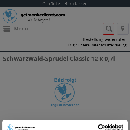
Getränke liefern lassen
Menü
Bestellung widerrufen
Es gilt unsere
Datenschutzerklärung
Schwarzwald-Sprudel Classic 12 x 0,7l