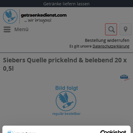
Getränke liefern lassen
Menü
Bestellung widerrufen
Es gilt unsere
Datenschutzerklärung
Siebers Quelle prickelnd & belebend 20 x
0,5l