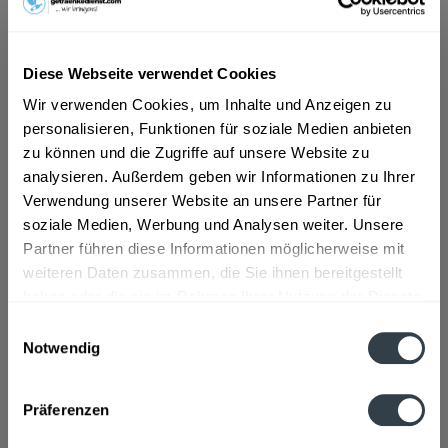
ab 101,01 € *
Diese Webseite verwendet Cookies
Inhalt:
10 Liter (10,10 € * / 1 Liter)
Wir verwenden Cookies, um Inhalte und Anzeigen zu
inkl. MwSt.
ggf. zzgl. Erschwerniszuschlag
personalisieren, Funktionen für soziale Medien anbieten
Vorrätig
zu können und die Zugriffe auf unsere Website zu
MEHRWEG
analysieren. Außerdem geben wir Informationen zu Ihrer
+4,50 € Pfand
Verwendung unserer Website an unsere Partner für
soziale Medien, Werbung und Analysen weiter. Unsere
In den
Warenkorb
Partner führen diese Informationen möglicherweise mit
weiteren Daten zusammen, die Sie ihnen bereitgestellt
haben oder die sie im Rahmen Ihrer Nutzung der Dienste
Artikel-Nr.:
33222
gesammelt haben.
Verfügbar in:
Einwilligungsauswahl
Notwendig
Datenschutzbestimmungen
Beschreibung
mehr
Präferenzen