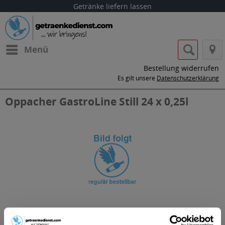
Getränke liefern lassen
Menü
Bestellung widerrufen
Es gilt unsere
Datenschutzerklärung
Oppacher GastroLine Still 24 x 0,25l