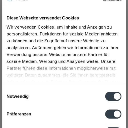
ab 9,69 € *
Diese Webseite verwendet Cookies
Inhalt:
6 Liter (1,62 € * / 1 Liter)
Wir verwenden Cookies, um Inhalte und Anzeigen zu
inkl. MwSt.
ggf. zzgl. Erschwerniszuschlag
personalisieren, Funktionen für soziale Medien anbieten
Vorrätig
MEHRWEG
zu können und die Zugriffe auf unsere Website zu
analysieren. Außerdem geben wir Informationen zu Ihrer
+5,10 € Pfand
Verwendung unserer Website an unsere Partner für
soziale Medien, Werbung und Analysen weiter. Unsere
In den
Warenkorb
Partner führen diese Informationen möglicherweise mit
weiteren Daten zusammen, die Sie ihnen bereitgestellt
Artikel-Nr.:
30991
haben oder die sie im Rahmen Ihrer Nutzung der Dienste
Verfügbar in:
gesammelt haben.
Einwilligungsauswahl
Notwendig
Beschreibung
Datenschutzbestimmungen
mehr
Präferenzen
Zutaten und Allergene