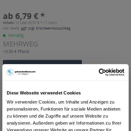
ab 6,79 € *
Inhalt:
12 Liter (0,57 € * / 1 Liter)
inkl. MwSt.
ggf. zzgl. Erschwerniszuschlag
Vorrätig
MEHRWEG
+3,30 € Pfand
In den
Warenkorb
Artikel-Nr.:
31994
Verfügbar in:
Diese Webseite verwendet Cookies
Erfurt
,
Weimar
,
Gotha
,
Alkersleben, Arnstadt, Bösleben-
Wüllersleben, Dornheim, Osthausen-Wülfershausen,
Wir verwenden Cookies, um Inhalte und Anzeigen zu
Wachsenburggemeinde, Wipfratal, Witzleben
,
Apfelstädt,
personalisieren, Funktionen für soziale Medien anbieten
Gamstädt, Ingersleben, Neudietendorf, Nottleben
,
Bad
Langensalza, Behringen, Bothenheilingen, Issersheilingen,
zu können und die Zugriffe auf unsere Website zu
Kirchheilingen, Kleinwelsbach, Mülverstedt, Neunheilingen,
analysieren. Außerdem geben wir Informationen zu Ihrer
Schönstedt, Sundhausen, Tottleben, Weberstedt
,
Ballstädt,
Verwendung unserer Website an unsere Partner für