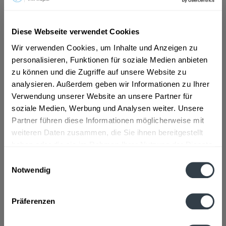
ab 10,19 € *
Diese Webseite verwendet Cookies
Inhalt:
6 Liter (1,70 € * / 1 Liter)
Wir verwenden Cookies, um Inhalte und Anzeigen zu
inkl. MwSt.
ggf. zzgl. Erschwerniszuschlag
personalisieren, Funktionen für soziale Medien anbieten
Vorrätig
MEHRWEG
zu können und die Zugriffe auf unsere Website zu
analysieren. Außerdem geben wir Informationen zu Ihrer
+6,07 € Pfand
Verwendung unserer Website an unsere Partner für
soziale Medien, Werbung und Analysen weiter. Unsere
In den
Warenkorb
Partner führen diese Informationen möglicherweise mit
weiteren Daten zusammen, die Sie ihnen bereitgestellt
Artikel-Nr.:
32076
haben oder die sie im Rahmen Ihrer Nutzung der Dienste
Verfügbar in:
gesammelt haben.
Einwilligungsauswahl
Notwendig
Beschreibung
Datenschutzbestimmungen
mehr
Präferenzen
Zutaten und Allergene