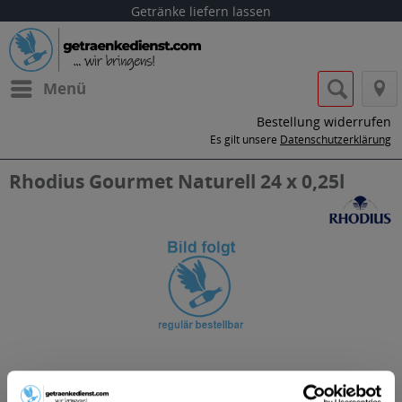
Getränke liefern lassen
Menü
Bestellung widerrufen
Es gilt unsere
Datenschutzerklärung
Rhodius Gourmet Naturell 24 x 0,25l