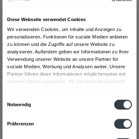
ab 6,79 € *
Diese Webseite verwendet Cookies
Inhalt:
9 Liter (0,75 € * / 1 Liter)
Wir verwenden Cookies, um Inhalte und Anzeigen zu
inkl. MwSt.
ggf. zzgl. Erschwerniszuschlag
personalisieren, Funktionen für soziale Medien anbieten
Vorrätig
EINWEG
zu können und die Zugriffe auf unsere Website zu
analysieren. Außerdem geben wir Informationen zu Ihrer
+1,50 € Pfand
Verwendung unserer Website an unsere Partner für
soziale Medien, Werbung und Analysen weiter. Unsere
In den
Warenkorb
Partner führen diese Informationen möglicherweise mit
weiteren Daten zusammen, die Sie ihnen bereitgestellt
Artikel-Nr.:
32828
haben oder die sie im Rahmen Ihrer Nutzung der Dienste
Verfügbar in:
gesammelt haben.
Einwilligungsauswahl
Notwendig
Beschreibung
Datenschutzbestimmungen
mehr
Präferenzen
Zutaten und Allergene