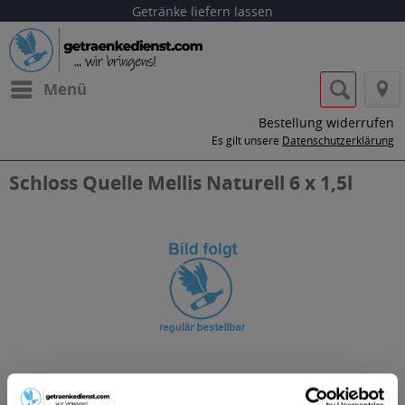
Getränke liefern lassen
Menü
Bestellung widerrufen
Es gilt unsere
Datenschutzerklärung
Schloss Quelle Mellis Naturell 6 x 1,5l