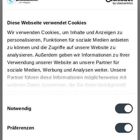
ab 6,39 € *
Diese Webseite verwendet Cookies
Inhalt:
6 Liter (1,07 € * / 1 Liter)
inkl. MwSt.
ggf. zzgl. Erschwerniszuschlag
Wir verwenden Cookies, um Inhalte und Anzeigen zu
Vorrätig
personalisieren, Funktionen für soziale Medien anbieten
MEHRWEG
zu können und die Zugriffe auf unsere Website zu
+3,93 € Pfand
analysieren. Außerdem geben wir Informationen zu Ihrer
Verwendung unserer Website an unsere Partner für
In den
Warenkorb
soziale Medien, Werbung und Analysen weiter. Unsere
Partner führen diese Informationen möglicherweise mit
weiteren Daten zusammen, die Sie ihnen bereitgestellt
Artikel-Nr.:
33280
haben oder die sie im Rahmen Ihrer Nutzung der Dienste
Verfügbar in:
gesammelt haben.
Einwilligungsauswahl
Notwendig
Beschreibung
Datenschutzbestimmungen
mehr
Präferenzen
Zutaten und Allergene