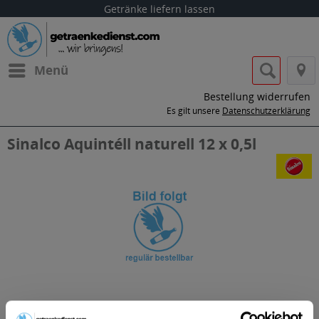
Getränke liefern lassen
Menü
Bestellung widerrufen
Es gilt unsere
Datenschutzerklärung
Sinalco Aquintéll naturell 12 x 0,5l