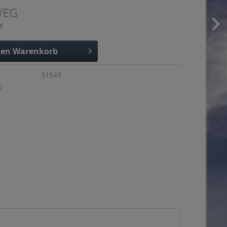
WEG
d
den
Warenkorb
31543
: