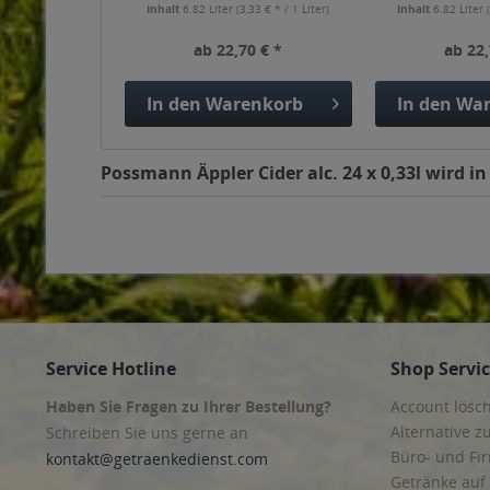
Inhalt
6.82 Liter
(3,33 € * / 1 Liter)
Inhalt
6.82 Liter
ab 22,70 € *
ab 22,
In den
Warenkorb
In den
War
Possmann Äppler Cider alc. 24 x 0,33l wird i
Service Hotline
Shop Servi
Haben Sie Fragen zu Ihrer Bestellung?
Account lösc
Alternative z
Schreiben Sie uns gerne an
Büro- und F
kontakt@getraenkedienst.com
Getränke auf