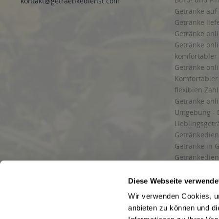
kontakt@getraenkedienst.com
Getränke auf
Getränke lief
Getränke onli
Getränke onli
komfortabler 
Getränke onli
Komfortabler 
flexiblen Zah
Getränke onl
Umgebung - 
Lieblingsget
Getränkediens
Getränke in G
Getränkedien
zuverlässige
und Umgebu
Diese Webseite verwende
Getränkeliefe
Wir verwenden Cookies, um
Liefergebiet
anbieten zu können und di
Lieferservice