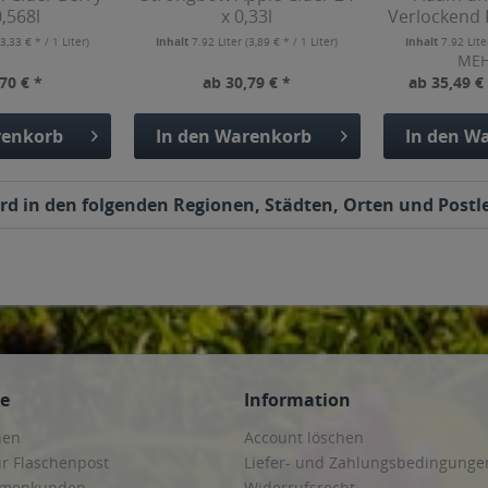
0,568l
x 0,33l
Verlockend H
(3,33 € * / 1 Liter)
Inhalt
7.92 Liter
(3,89 € * / 1 Liter)
Inhalt
7.92 Lit
ME
70 € *
ab 30,79 € *
ab 35,49 €
enkorb
In den
Warenkorb
In den
Wa
rd in den folgenden Regionen, Städten, Orten und Postle
ce
Information
hen
Account löschen
ur Flaschenpost
Liefer- und Zahlungsbedingunge
irmenkunden
Widerrufsrecht