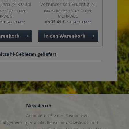
erb 24 x 0,33l
Verführerisch Fruchtig 24
x...
er
(4,48 € * / 1 Liter)
Inhalt
7.92 Liter
(4,48 € * / 1 Liter)
HRWEG
MEHRWEG
 *
ab 35,49 € *
+3,42 € Pfand
+3,42 € Pfand
renkorb
In den
Warenkorb
itzahl-Gebieten geliefert
Newsletter
Abonnieren Sie den kostenlosen
n allgemein
getraenkedienst.com-Newsletter und