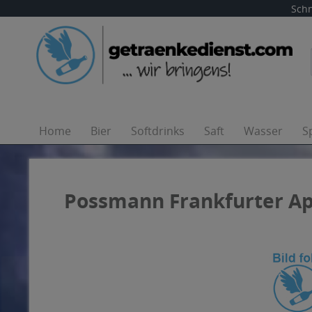
Schn
Home
Bier
Softdrinks
Saft
Wasser
S
Possmann Frankfurter Apf