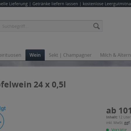
elle Lieferung |
Getränke liefern lassen
| kostenlose Leergutmit
pirituosen
Wein
Sekt | Champagner
Milch & Alter
elwein 24 x 0,5l
ab 101
Inhalt:
12 Liter
inkl. MwSt.
ggf.
Vorrätig