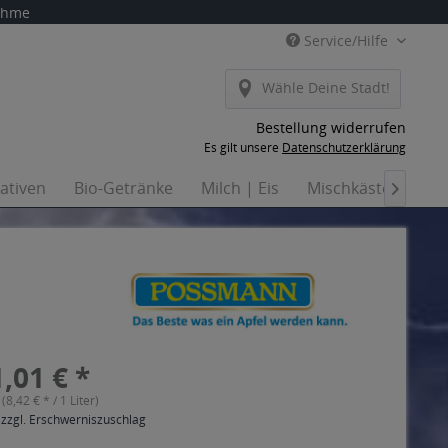
nahme
Service/Hilfe
Wähle Deine Stadt!
Bestellung widerrufen
Es gilt unsere
Datenschutzerklärung
nativen
Bio-Getränke
Milch | Eis
Mischkästen
Ha

,01 € *
 (8,42 € * / 1 Liter)
 zzgl. Erschwerniszuschlag