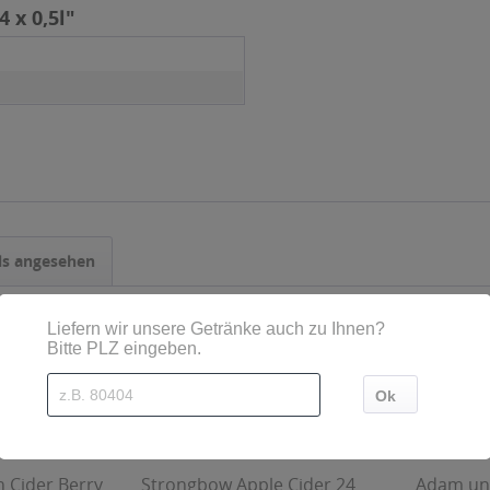
 x 0,5l"
ls angesehen
h Cider Berry
Strongbow Apple Cider 24
Adam und