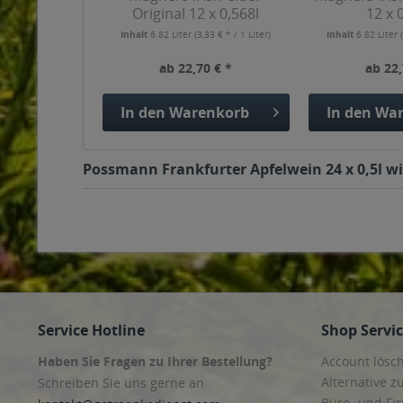
Original 12 x 0,568l
12 x 
Inhalt
6.82 Liter
(3,33 € * / 1 Liter)
Inhalt
6.82 Liter
ab 22,70 € *
ab 22,
In den
Warenkorb
In den
War
Possmann Frankfurter Apfelwein 24 x 0,5l wi
Service Hotline
Shop Servi
Haben Sie Fragen zu Ihrer Bestellung?
Account lösc
Alternative z
Schreiben Sie uns gerne an
Büro- und F