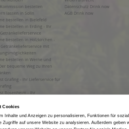
 Kommission bestellen
Datenschutz Drink now
ern lassen in Solln
AGB Drink now
ne bestellen in Bielefeld
ne bestellen in Erding - Ihr
Getränkelieferservice
ne bestellen in Holzkirchen -
Getränkelieferservice mit
lungsmöglichkeiten
ine bestellen in Werne und
Der bequeme Weg zu Ihren
ränken
t Grafing - Ihr Lieferservice für
rafing
st Rosenheim - Ihr
r Getränkeservice in Rosenheim
ng
t Cookies
rung in Starnberg
 Inhalte und Anzeigen zu personalisieren, Funktionen für sozia
e Zugriffe auf unsere Website zu analysieren. Außerdem geben w
 für Getränke