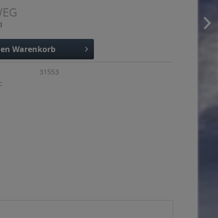
WEG
d
den
Warenkorb
31553
: