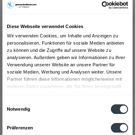
ab 25,69 € *
Diese Webseite verwendet Cookies
Inhalt:
10 Liter (2,57 € * / 1 Liter)
inkl. MwSt.
ggf. zzgl. Erschwerniszuschlag
Wir verwenden Cookies, um Inhalte und Anzeigen zu
Vorrätig
personalisieren, Funktionen für soziale Medien anbieten
zu können und die Zugriffe auf unsere Website zu
analysieren. Außerdem geben wir Informationen zu Ihrer
In den
Warenkorb
Verwendung unserer Website an unsere Partner für
soziale Medien, Werbung und Analysen weiter. Unsere
Artikel-Nr.:
31556
Partner führen diese Informationen möglicherweise mit
Verfügbar in:
weiteren Daten zusammen, die Sie ihnen bereitgestellt
haben oder die sie im Rahmen Ihrer Nutzung der Dienste
Beschreibung
gesammelt haben.
Einwilligungsauswahl
mehr
Notwendig
Datenschutzbestimmungen
Zutaten und Allergene
Präferenzen
Enthält SULFITE
mehr