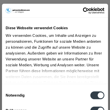
ab 10,49 € *
Inhalt:
6 Liter (1,75 € * / 1 Liter)
Diese Webseite verwendet Cookies
inkl. MwSt.
ggf. zzgl. Erschwerniszuschlag
Vorrätig
Wir verwenden Cookies, um Inhalte und Anzeigen zu
MEHRWEG
personalisieren, Funktionen für soziale Medien anbieten
zu können und die Zugriffe auf unsere Website zu
+2,40 € Pfand
analysieren. Außerdem geben wir Informationen zu Ihrer
Verwendung unserer Website an unsere Partner für
In den
Warenkorb
soziale Medien, Werbung und Analysen weiter. Unsere
Partner führen diese Informationen möglicherweise mit
Artikel-Nr.:
32843
weiteren Daten zusammen, die Sie ihnen bereitgestellt
Verfügbar in:
haben oder die sie im Rahmen Ihrer Nutzung der Dienste
gesammelt haben.
Einwilligungsauswahl
Beschreibung
Notwendig
mehr
Datenschutzbestimmungen