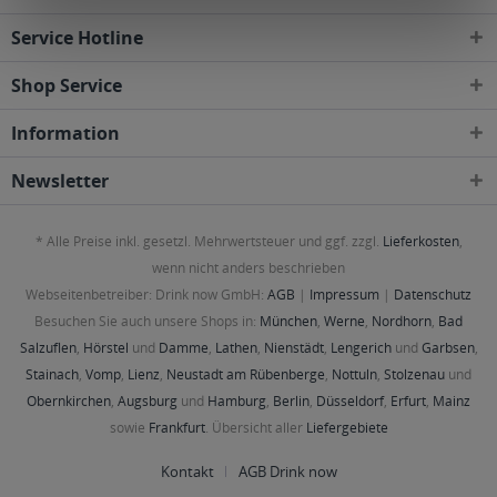
Service Hotline
Shop Service
Information
Newsletter
* Alle Preise inkl. gesetzl. Mehrwertsteuer und ggf. zzgl.
Lieferkosten
,
wenn nicht anders beschrieben
Webseitenbetreiber: Drink now GmbH:
AGB
|
Impressum
|
Datenschutz
Besuchen Sie auch unsere Shops in:
München
,
Werne
,
Nordhorn
,
Bad
Salzuflen
,
Hörstel
und
Damme
,
Lathen
,
Nienstädt
,
Lengerich
und
Garbsen
,
Stainach
,
Vomp
,
Lienz
,
Neustadt am Rübenberge
,
Nottuln
,
Stolzenau
und
Obernkirchen
,
Augsburg
und
Hamburg
,
Berlin
,
Düsseldorf
,
Erfurt
,
Mainz
sowie
Frankfurt
. Übersicht aller
Liefergebiete
Kontakt
AGB Drink now