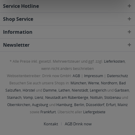
Service Hotline
Shop Service
Information
Newsletter
* Alle Preise inkl. gesetzl. Mehrwertsteuer und ggf. zzgl.
Lieferkosten
,
wenn nicht anders beschrieben
Webseitenbetreiber: Drink now GmbH:
AGB
|
Impressum
|
Datenschutz
Besuchen Sie auch unsere Shops in:
München
,
Werne
,
Nordhorn
,
Bad
Salzuflen
,
Hörstel
und
Damme
,
Lathen
,
Nienstädt
,
Lengerich
und
Garbsen
,
Stainach
,
Vomp
,
Lienz
,
Neustadt am Rübenberge
,
Nottuln
,
Stolzenau
und
Obernkirchen
,
Augsburg
und
Hamburg
,
Berlin
,
Düsseldorf
,
Erfurt
,
Mainz
sowie
Frankfurt
. Übersicht aller
Liefergebiete
Kontakt
AGB Drink now