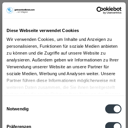
ab 101,01 € *
Inhalt:
6 Liter (16,84 € * / 1 Liter)
Diese Webseite verwendet Cookies
inkl. MwSt.
ggf. zzgl. Erschwerniszuschlag
Wir verwenden Cookies, um Inhalte und Anzeigen zu
Vorrätig
personalisieren, Funktionen für soziale Medien anbieten
zu können und die Zugriffe auf unsere Website zu
In den
Warenkorb
analysieren. Außerdem geben wir Informationen zu Ihrer
Verwendung unserer Website an unsere Partner für
Artikel-Nr.:
32756
soziale Medien, Werbung und Analysen weiter. Unsere
Verfügbar in:
Partner führen diese Informationen möglicherweise mit
weiteren Daten zusammen, die Sie ihnen bereitgestellt
Beschreibung
haben oder die sie im Rahmen Ihrer Nutzung der Dienste
mehr
gesammelt haben.
Einwilligungsauswahl
Notwendig
Zutaten und Allergene
Datenschutzbestimmungen
Apfel-Kirschgetränk mit Auszügen aus Zimt und Nelken
Präferenzen