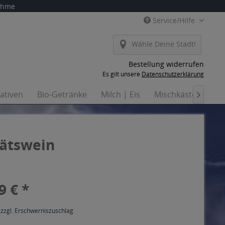
nahme
Service/Hilfe
Wähle Deine Stadt!
Bestellung widerrufen
Es gilt unsere
Datenschutzerklärung
nativen
Bio-Getränke
Milch | Eis
Mischkästen
Ha

tätswein
9 € *
 zzgl. Erschwerniszuschlag