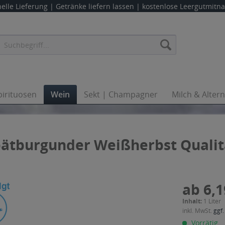
elle Lieferung |
Getränke liefern lassen
| kostenlose Leergutmit
pirituosen
Wein
Sekt | Champagner
Milch & Alter
Spätburgunder Weißherbst Quali
ab 6,1
Inhalt:
1 Liter
inkl. MwSt.
ggf.
Vorrätig