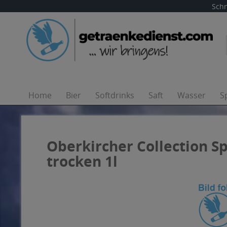
Schn
Home
Bier
Softdrinks
Saft
Wasser
S
Oberkircher Collection 
trocken 1l