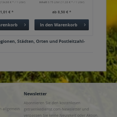
r
(134,68 € * / 1 Liter)
Inhalt
0.75 Liter
(11,33 € * / 1 Liter)
1,01 € *
ab 8,50 € *
renkorb
In den
Warenkorb
gionen, Städten, Orten und Postleitzahl-
Newsletter
Abonnieren Sie den kostenlosen
n allgemein
getraenkedienst.com-Newsletter und
verpassen Sie keine Neuigkeit oder Aktion.