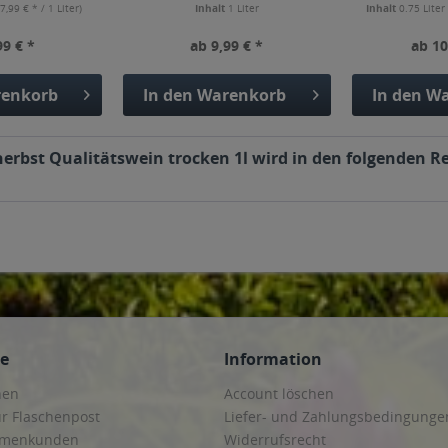
(7,99 € * / 1 Liter)
Inhalt
1 Liter
Inhalt
0.75 Lite
99 € *
ab 9,99 € *
ab 10
enkorb
In den
Warenkorb
In den
Wa
rbst Qualitätswein trocken 1l wird in den folgenden Re
ce
Information
hen
Account löschen
ur Flaschenpost
Liefer- und Zahlungsbedingunge
irmenkunden
Widerrufsrecht