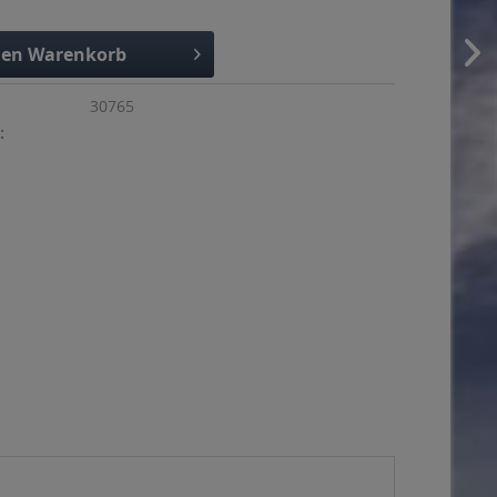
den
Warenkorb
30765
: