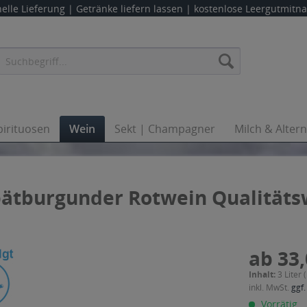
elle Lieferung |
Getränke liefern lassen
| kostenlose Leergutmit
pirituosen
Wein
Sekt | Champagner
Milch & Alter
Spätburgunder Rotwein Qualitäts
ab 33,
Inhalt:
3 Liter 
inkl. MwSt.
ggf.
Vorrätig