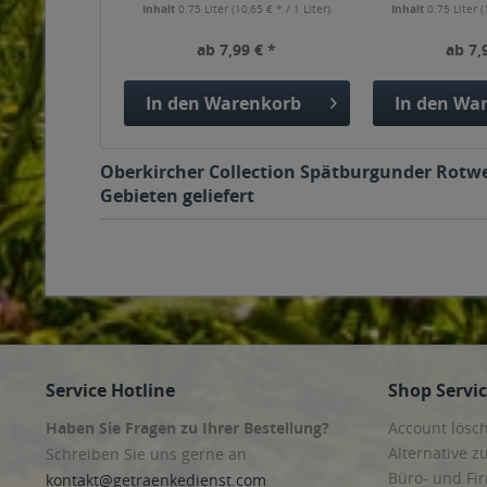
Inhalt
0.75 Liter
(10,65 € * / 1 Liter)
Inhalt
0.75 Liter
(
ab 7,99 € *
ab 7,
In den
Warenkorb
In den
War
Oberkircher Collection Spätburgunder Rotwei
Gebieten geliefert
Service Hotline
Shop Servi
Haben Sie Fragen zu Ihrer Bestellung?
Account lösc
Alternative z
Schreiben Sie uns gerne an
Büro- und F
kontakt@getraenkedienst.com