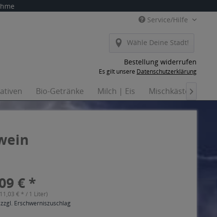
nahme
Service/Hilfe
Wähle Deine Stadt!
Bestellung widerrufen
Es gilt unsere
Datenschutzerklärung
nativen
Bio-Getränke
Milch | Eis
Mischkästen
Ha

wein
09 € *
(11,03 € * / 1 Liter)
 zzgl. Erschwerniszuschlag