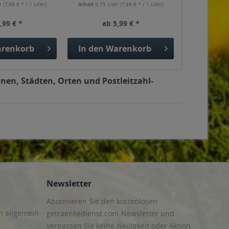
er
(7,99 € * / 1 Liter)
Inhalt
0.75 Liter
(7,99 € * / 1 Liter)
,99 € *
ab 5,99 € *
renkorb
In den
Warenkorb
nen, Städten, Orten und Postleitzahl-
Newsletter
Abonnieren Sie den kostenlosen
n allgemein
getraenkedienst.com-Newsletter und
verpassen Sie keine Neuigkeit oder Aktion.