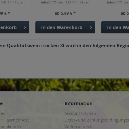
10,65 € * / 1 Liter)
Inhalt
0.75 Liter
(7,99 € * / 1 Liter)
Inhalt
0.75 Lit
99 € *
ab 5,99 € *
ab 5
enkorb
In den
Warenkorb
In den
Wa
n Qualitätswein trocken 3l wird in den folgenden Regio
ce
Information
hen
Account löschen
ur Flaschenpost
Liefer- und Zahlungsbedingunge
irmenkunden
Widerrufsrecht