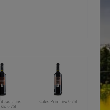
ntepulciano
Caleo Primitivo 0,75l
zzo 0,75l