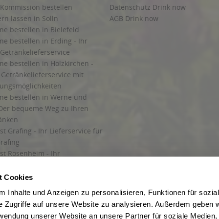
 Kommission bestellen
Datenschutz Drink now
ern lassen in Solln
AGB Drink now
ne bestellen in Bielefeld
ne bestellen in Erding - Ihr
Getränkelieferservice
ne bestellen in Holzkirchen -
Getränkelieferservice mit
lungsmöglichkeiten
ine bestellen in Werne und
Der bequeme Weg zu Ihren
ränken
t Grafing - Ihr Lieferservice für
rafing
st Rosenheim - Ihr
r Getränkeservice in Rosenheim
ng
t Cookies
rung in Starnberg
 Inhalte und Anzeigen zu personalisieren, Funktionen für sozia
e Zugriffe auf unsere Website zu analysieren. Außerdem geben w
 für Getränke
rwendung unserer Website an unsere Partner für soziale Medien