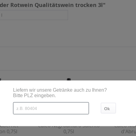
der Rotwein Qualitätswein trocken 3l"
 l
Cabernet
Caleo Negroamaro Salento
Caleo Mo
on 0,75l
0,75l
d'Abru