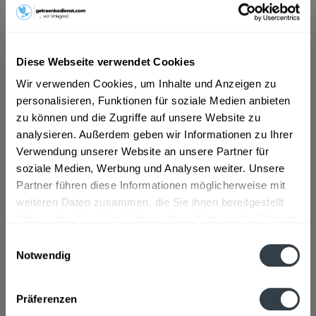
ab 101,01 € *
Diese Webseite verwendet Cookies
Inhalt:
0.75 Liter (134,68 € * / 1 Liter)
inkl. MwSt.
ggf. zzgl. Erschwerniszuschlag
Wir verwenden Cookies, um Inhalte und Anzeigen zu
Vorrätig
personalisieren, Funktionen für soziale Medien anbieten
zu können und die Zugriffe auf unsere Website zu
analysieren. Außerdem geben wir Informationen zu Ihrer
In den
Warenkorb
Verwendung unserer Website an unsere Partner für
soziale Medien, Werbung und Analysen weiter. Unsere
Artikel-Nr.:
31982
Partner führen diese Informationen möglicherweise mit
Verfügbar in:
weiteren Daten zusammen, die Sie ihnen bereitgestellt
haben oder die sie im Rahmen Ihrer Nutzung der Dienste
Beschreibung
gesammelt haben.
Einwilligungsauswahl
mehr
Notwendig
Datenschutzbestimmungen
Zutaten und Allergene
Präferenzen
Enthält SULFITE
mehr