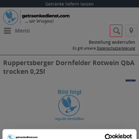
Getränke liefern lassen
Menü
Bestellung widerrufen
Es gilt unsere
Datenschutzerklärung
Ruppertsberger Dornfelder Rotwein QbA
trocken 0,25l