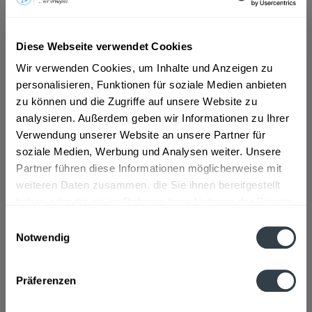
ab 101,01 € *
Diese Webseite verwendet Cookies
Wir verwenden Cookies, um Inhalte und Anzeigen zu
Inhalt:
0.25 Liter (404,04 € * / 1 Liter)
inkl. MwSt.
ggf. zzgl. Erschwerniszuschlag
personalisieren, Funktionen für soziale Medien anbieten
Vorrätig
zu können und die Zugriffe auf unsere Website zu
analysieren. Außerdem geben wir Informationen zu Ihrer
In den
Warenkorb
Verwendung unserer Website an unsere Partner für
soziale Medien, Werbung und Analysen weiter. Unsere
Partner führen diese Informationen möglicherweise mit
Artikel-Nr.:
32498
weiteren Daten zusammen, die Sie ihnen bereitgestellt
Verfügbar in:
haben oder die sie im Rahmen Ihrer Nutzung der Dienste
gesammelt haben.
Beschreibung
Einwilligungsauswahl
Notwendig
mehr
Datenschutzbestimmungen
Zutaten und Allergene
Präferenzen
Enthält SULFITE
mehr