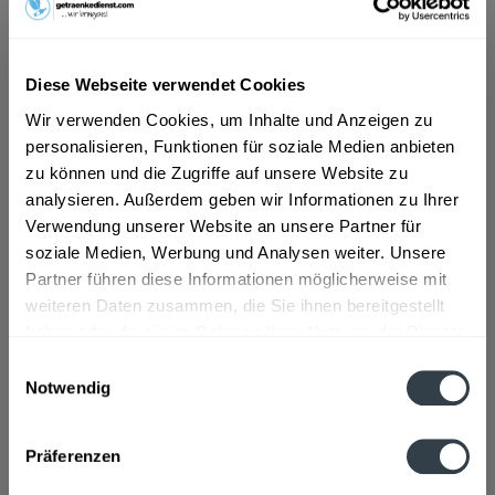
ab 101,01 € *
Diese Webseite verwendet Cookies
Inhalt:
0.75 Liter (134,68 € * / 1 Liter)
inkl. MwSt.
ggf. zzgl. Erschwerniszuschlag
Wir verwenden Cookies, um Inhalte und Anzeigen zu
Vorrätig
personalisieren, Funktionen für soziale Medien anbieten
zu können und die Zugriffe auf unsere Website zu
In den
Warenkorb
analysieren. Außerdem geben wir Informationen zu Ihrer
Verwendung unserer Website an unsere Partner für
Artikel-Nr.:
33308
soziale Medien, Werbung und Analysen weiter. Unsere
Verfügbar in:
Partner führen diese Informationen möglicherweise mit
weiteren Daten zusammen, die Sie ihnen bereitgestellt
Beschreibung
haben oder die sie im Rahmen Ihrer Nutzung der Dienste
gesammelt haben.
mehr
Einwilligungsauswahl
Notwendig
Datenschutzbestimmungen
Zutaten und Allergene
Enthält SULFITE
mehr
Präferenzen